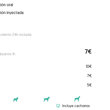
ión oral
ión inyectada
 cliente 24h incluida
7€
durante 1h
10€
7€
5€
Incluye cachorros