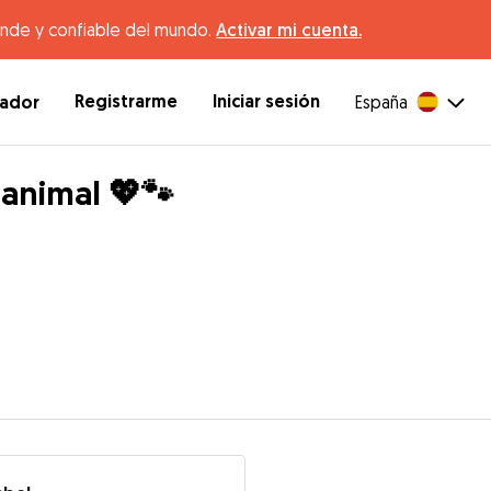
ande y confiable del mundo.
Activar mi cuenta.
Registrarme
Iniciar sesión
dador
España
animal 💖🐾