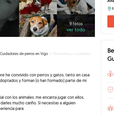
An
R
9
fotos
ver
9 fotos
ver todo
todo
Be
Cuidadores de perros en Vigo
»
Paseadora y cuidadora con corazón animal 💖🐾
G
e he convivido con perros y gatos, tanto en casa
adoptados y forman (o han formado) parte de mi
 con los animales: me encanta jugar con ellos,
darles mucho cariño. Si necesitas a alguien
eriencia para: