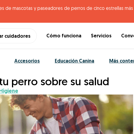
es de mascotas y paseadores de perros de cinco estrellas más g
Cómo funciona
Servicios
Conve
ar cuidadores
Accesorios
Educación Canina
Más conte
tu perro sobre su salud
Higiene