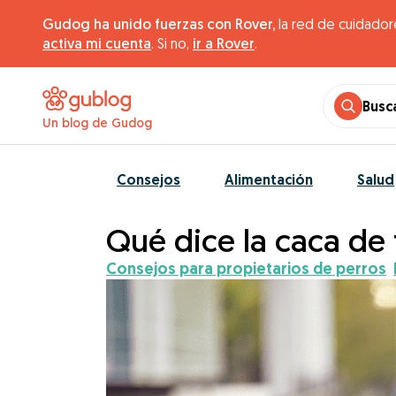
Gudog ha unido fuerzas con Rover,
la red de cuidador
activa mi cuenta
. Si no,
ir a Rover
.
Busc
Un blog de Gudog
Consejos
Alimentación
Salud
Qué dice la caca de 
Consejos para propietarios de perros