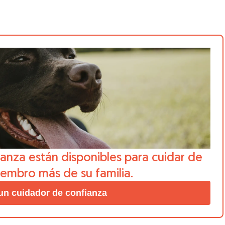
anza están disponibles para cuidar de
iembro más de su familia.
un cuidador de confianza