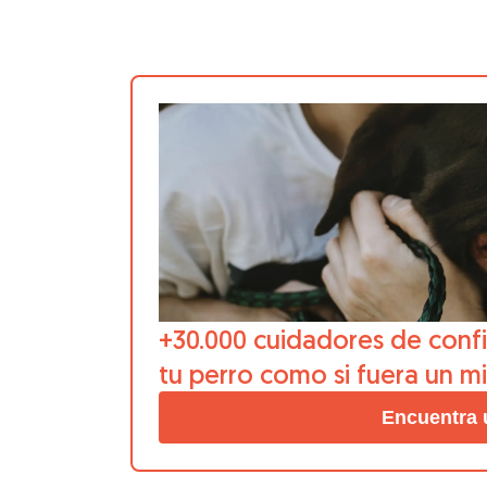
+30.000 cuidadores de confi
tu perro como si fuera un m
Encuentra 