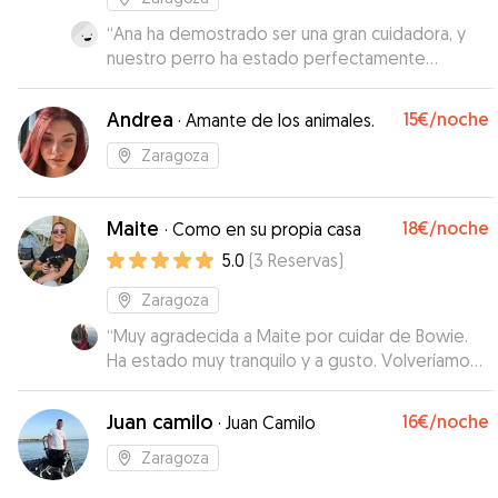
“
Ana ha demostrado ser una gran cuidadora, y
nuestro perro ha estado perfectamente
atendido. Ha sabido entender sus inquietudes y
se ha volcado en que su estancia, fuese la más
Andrea
15€
/noche
·
Amante de los animales.
saludable para él. Absolutamente
recomendable.
”
Zaragoza
Maite
18€
/noche
·
Como en su propia casa
5.0
(
3
Reservas
)
Zaragoza
“
Muy agradecida a Maite por cuidar de Bowie.
Ha estado muy tranquilo y a gusto. Volveríamos
a repetir.
”
Juan camilo
16€
/noche
·
Juan Camilo
Zaragoza