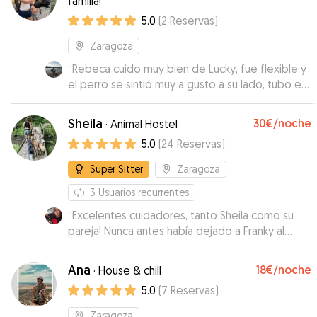
familia!
5.0
(
2
Reservas
)
Zaragoza
“
Rebeca cuido muy bien de Lucky, fue flexible y
el perro se sintió muy a gusto a su lado, tubo en
cuenta todas sus necesidades y se interesó por
tenernos informados en todo momento,
Sheila
30€
/noche
·
Animal Hostel
repetiremos sin duda!!
”
5.0
(
24
Reservas
)
Super Sitter
Zaragoza
3
Usuarios recurrentes
“
Excelentes cuidadores, tanto Sheila como su
pareja! Nunca antes había dejado a Franky al
cargo de otra persona, pero ellos me dieron
mucha seguridad. Me enviaron fotos y videos
Ana
18€
/noche
·
House & chill
durante la estancia y eso me dio mucha
5.0
(
7
Reservas
)
tranquilidad. Un 10 de 10 🤩
”
Zaragoza