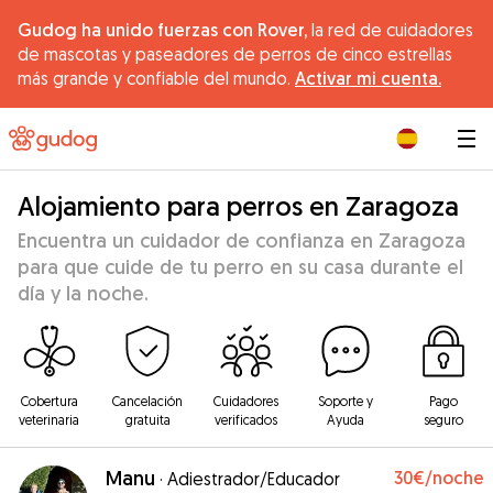
Gudog ha unido fuerzas con Rover,
la red de cuidadores
de mascotas y paseadores de perros de cinco estrellas
más grande y confiable del mundo.
Activar mi cuenta.
|
Alojamiento para perros en Zaragoza
Encuentra un cuidador de confianza en Zaragoza
para que cuide de tu perro en su casa durante el
día y la noche.
Cobertura
Cancelación
Cuidadores
Soporte y
Pago
veterinaria
gratuita
verificados
Ayuda
seguro
Manu
30€
/noche
·
Adiestrador/Educador