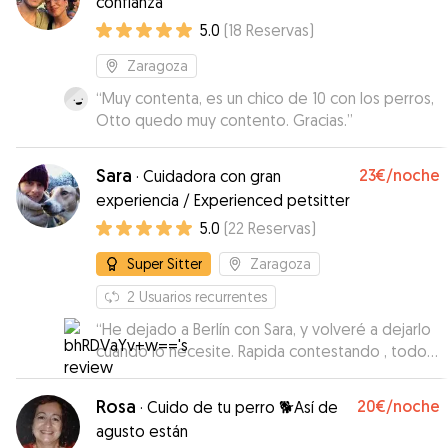
confianza
5.0
(
18
Reservas
)
Zaragoza
“
Muy contenta, es un chico de 10 con los perros,
Otto quedo muy contento. Gracias.
”
Sara
23€
/noche
·
Cuidadora con gran
experiencia / Experienced petsitter
5.0
(
22
Reservas
)
Super Sitter
Zaragoza
2
Usuarios recurrentes
“
He dejado a Berlín con Sara, y volveré a dejarlo
cuando lo necesite. Rapida contestando , todos
los días nos ha informado y nos ha ido enviando
fotos y vídeos. Hemos estado tranquilos desde
Rosa
20€
/noche
·
Cuido de tu perro 🐕Así de
tan lejos, Berlín estaba bien cuidado.
”
agusto están