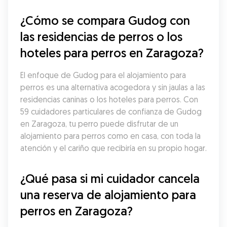
¿Cómo se compara Gudog con 
las residencias de perros o los 
hoteles para perros en Zaragoza?
El enfoque de Gudog para el alojamiento para 
perros es una alternativa acogedora y sin jaulas a las 
residencias caninas o los hoteles para perros. Con 
59 cuidadores particulares de confianza de Gudog 
en Zaragoza, tu perro puede disfrutar de un 
alojamiento para perros como en casa, con toda la 
atención y el cariño que recibiría en su propio hogar.
¿Qué pasa si mi cuidador cancela 
una reserva de alojamiento para 
perros en Zaragoza?