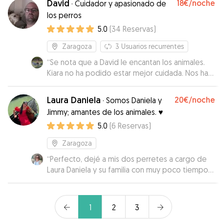
David
18€
/noche
·
Cuidador y apasionado de
a ser nuestra unica opcion para dejar a nuestras
los perros
perritas
”
5.0
(
34
Reservas
)
Zaragoza
3
Usuarios recurrentes
“
Se nota que a David le encantan los animales.
Kiara no ha podido estar mejor cuidada. Nos ha
estado mandando fotos y vídeos y
contándonos cómo estaba la perrita por
Laura Daniela
20€
/noche
·
Somos Daniela y
WhatsApp. Si volvemos a precisar de alguien
Jimmy; amantes de los animales. ♥️
que cuide de ella, sin duda contaremos con él!
”
5.0
(
6
Reservas
)
Zaragoza
“
Perfecto, dejé a mis dos perretes a cargo de
Laura Daniela y su familia con muy poco tiempo
de preaviso y todo ha ido fenomenal. Me envió
vídeos y fotos para que pudiera ver cómo se
estaban adaptando y el trato ha sido
1
2
3
excelente.
”