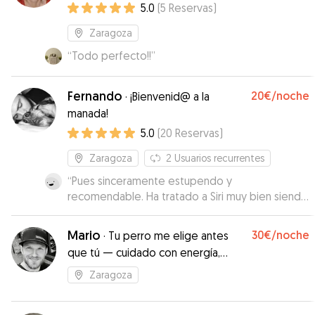
5.0
(
5
Reservas
)
Zaragoza
“
Todo perfecto!!
”
Fernando
20€
/noche
·
¡Bienvenid@ a la
manada!
5.0
(
20
Reservas
)
Zaragoza
2
Usuarios recurrentes
“
Pues sinceramente estupendo y
recomendable. Ha tratado a Siri muy bien siendo
que es una perrita muy miedosa y poco
sociable. Volvería a dejársela 😊
”
Mario
30€
/noche
·
Tu perro me elige antes
que tú — cuidado con energía,
respeto y conexión real
Zaragoza