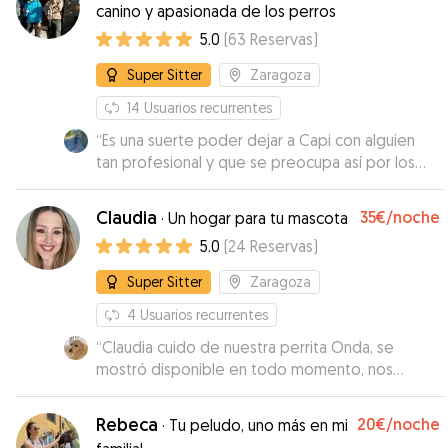
canino y apasionada de los perros
5.0
(
63
Reservas
)
Super Sitter
Zaragoza
14
Usuarios recurrentes
“
Es una suerte poder dejar a Capi con alguien
tan profesional y que se preocupa así por los
perros. Capi se lo ha pasado genial jugando con
los demás perros, como en un campamento de
Claudia
35€
/noche
·
Un hogar para tu mascota
verano 🤪. Ademas de la tranquilidad que da ir
5.0
(
24
Reservas
)
recibiendo videos y fotos diarios para ver como
esta. Sin duda repetiremos siempre que
Super Sitter
Zaragoza
necesite dejar a Capi con alguien.
”
4
Usuarios recurrentes
“
Claudia cuido de nuestra perrita Onda, se
mostró disponible en todo momento, nos
mantuvo informados de cómo estaba durante el
día, un encanto ! Sin duda volveremos a solicitarla
Rebeca
20€
/noche
·
Tu peludo, uno más en mi
Muchas gracias por todo !
”