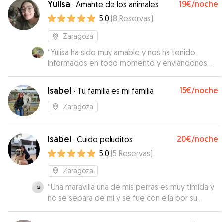
Yulisa
19€
/noche
·
Amante de los animales
5.0
(
8
Reservas
)
Zaragoza
“
Yulisa ha sido muy amable y nos ha tenido
informados en todo momento y enviándonos
fotos de Kenzo. Recomendable.
”
Isabel
15€
/noche
·
Tu familia es mi familia
Zaragoza
Isabel
20€
/noche
·
Cuido peluditos
5.0
(
5
Reservas
)
Zaragoza
“
Una maravilla una de mis perras es muy timida y
no se separa de mi y se fue con ella por su
cariño y amabilidad , es una profesional total el
año que viene que volveremos por zaragoza va