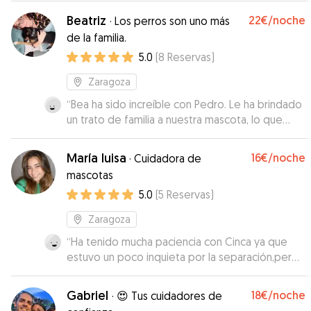
Beatriz
22€
/noche
·
Los perros son uno más
de la familia.
5.0
(
8
Reservas
)
Zaragoza
“
Bea ha sido increíble con Pedro. Le ha brindado
un trato de familia a nuestra mascota, lo que
hace que no te encuentres preocupado cuando
estás fuera. Pedro ha estado muy feliz más aun
María luisa
16€
/noche
·
Cuidadora de
por la compañía de la perra de Bea. Han sido
mascotas
días de diversión para él a pesar que no ha
5.0
(
5
Reservas
)
estado con nosotros. La recomiendo 100%
”
Zaragoza
“
Ha tenido mucha paciencia con Cinca ya que
estuvo un poco inquieta por la separación,pero
tanto María Luisa como su mamá la atendieron
muy bien. Gracias por todo
”
Gabriel
18€
/noche
·
😍 Tus cuidadores de