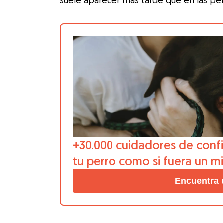
suele aparecer más tarde que en las pe
+30.000 cuidadores de confi
tu perro como si fuera un m
Encuentra 