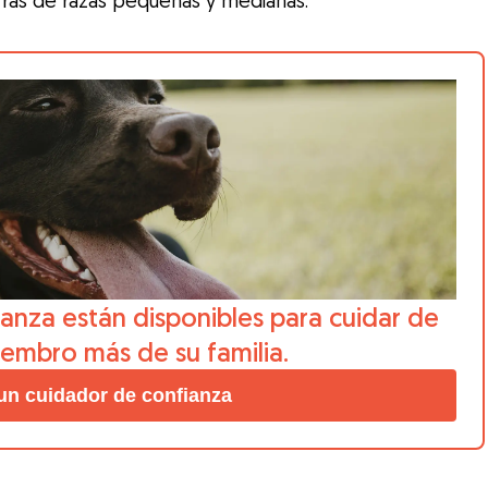
rras de razas pequeñas y medianas.
anza están disponibles para cuidar de
iembro más de su familia.
un cuidador de confianza