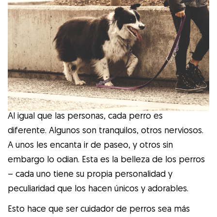
Salud
Accesorios
Educación Canina
Más contenido
Al igual que las personas, cada perro es
Razas
diferente. Algunos son tranquilos, otros nerviosos.
A unos les encanta ir de paseo, y otros sin
embargo lo odian. Esta es la belleza de los perros
Buscar cuidadores
– cada uno tiene su propia personalidad y
peculiaridad que los hacen únicos y adorables.
¿Qué es Gudog?
Esto hace que ser cuidador de perros sea más