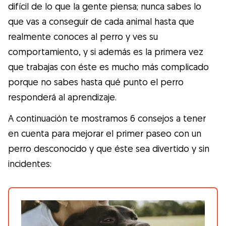
Gudog es la forma más fácil de encontrar y
difícil de lo que la gente piensa; nunca sabes lo
reservar con el cuidador de perros
que vas a conseguir de cada animal hasta que
perfecto. ¡Miles de cuidadores están
realmente conoces al perro y ves su
disponibles para cuidar de tu perro como si
comportamiento, y si además es la primera vez
fuera un miembro más de su familia! Todas
que trabajas con éste es mucho más complicado
las reservas incluyen Cobertura Veterinaria
porque no sabes hasta qué punto el perro
y cancelación gratuíta
responderá al aprendizaje.
Descubre Gudog
A continuación te mostramos 6 consejos a tener
en cuenta para mejorar el primer paseo con un
perro desconocido y que éste sea divertido y sin
incidentes: