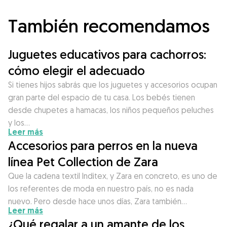
También recomendamos
Juguetes educativos para cachorros:
cómo elegir el adecuado
Si tienes hijos sabrás que los juguetes y accesorios ocupan
gran parte del espacio de tu casa. Los bebés tienen
desde chupetes a hamacas, los niños pequeños peluches
y los…
Leer más
Accesorios para perros en la nueva
línea Pet Collection de Zara
Que la cadena textil Inditex, y Zara en concreto, es uno de
los referentes de moda en nuestro país, no es nada
nuevo. Pero desde hace unos días, Zara también…
Leer más
¿Qué regalar a un amante de los