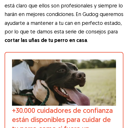
Gudog es la forma más fácil de encontrar y
está claro que ellos son profesionales y siempre lo
reservar con el cuidador de perros
harán en mejores condiciones.
En Gudog queremos
perfecto. ¡Miles de cuidadores están
ayudarte a mantener a tu can en perfecto estado,
disponibles para cuidar de tu perro como si
por lo que te damos esta serie de consejos para
fuera un miembro más de su familia! Todas
cortar las uñas de tu perro en casa
.
las reservas incluyen Cobertura Veterinaria
y cancelación gratuíta
Descubre Gudog
+30.000 cuidadores de confianza
están disponibles para cuidar de