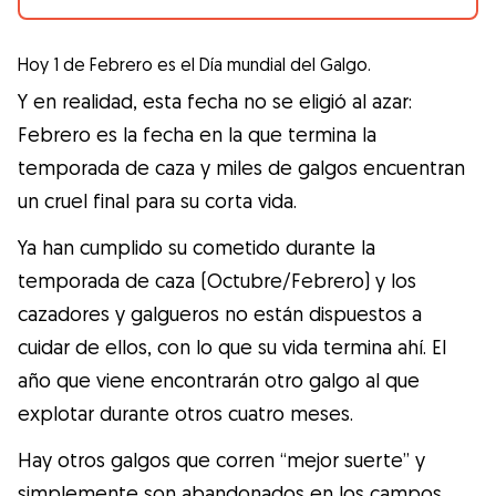
Gudog es la forma más fácil de encontrar y
reservar con el cuidador de perros
Hoy 1 de Febrero es el Día mundial del Galgo.
perfecto. ¡Miles de cuidadores están
Y en realidad, esta fecha no se eligió al azar:
disponibles para cuidar de tu perro como si
Febrero es la fecha en la que termina la
fuera un miembro más de su familia! Todas
temporada de caza y miles de galgos encuentran
las reservas incluyen Cobertura Veterinaria
un cruel final para su corta vida.
y cancelación gratuíta
Ya han cumplido su cometido durante la
Descubre Gudog
temporada de caza (Octubre/Febrero) y los
cazadores y galgueros no están dispuestos a
cuidar de ellos, con lo que su vida termina ahí. El
año que viene encontrarán otro galgo al que
explotar durante otros cuatro meses.
Hay otros galgos que corren “mejor suerte” y
simplemente son abandonados en los campos.