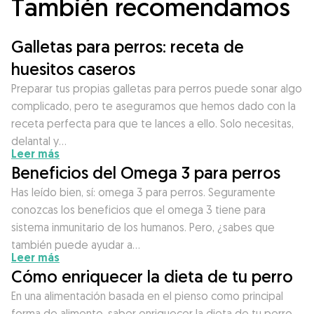
También recomendamos
Galletas para perros: receta de
huesitos caseros
Preparar tus propias galletas para perros puede sonar algo
complicado, pero te aseguramos que hemos dado con la
receta perfecta para que te lances a ello. Solo necesitas,
delantal y…
Leer más
Beneficios del Omega 3 para perros
Has leído bien, sí: omega 3 para perros. Seguramente
conozcas los beneficios que el omega 3 tiene para
sistema inmunitario de los humanos. Pero, ¿sabes que
también puede ayudar a…
Leer más
Cómo enriquecer la dieta de tu perro
En una alimentación basada en el pienso como principal
forma de alimento, saber enriquecer la dieta de tu perro