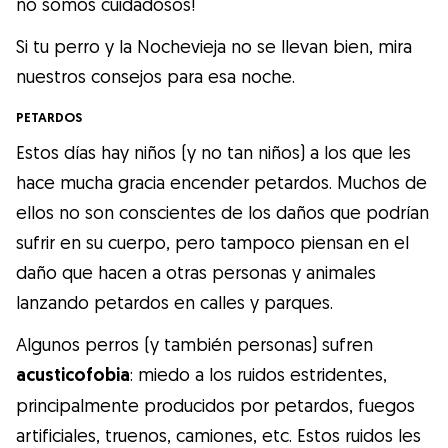
no somos cuidadosos!
Gudog es la forma más fácil de encontrar y
reservar con el cuidador de perros
Si tu perro y la Nochevieja no se llevan bien, mira
perfecto. ¡Miles de cuidadores están
nuestros consejos para esa noche.
disponibles para cuidar de tu perro como si
PETARDOS
fuera un miembro más de su familia! Todas
Estos días hay niños (y no tan niños) a los que les
las reservas incluyen Cobertura Veterinaria
hace mucha gracia encender petardos. Muchos de
y cancelación gratuíta
ellos no son conscientes de los daños que podrían
Descubre Gudog
sufrir en su cuerpo, pero tampoco piensan en el
daño que hacen a otras personas y animales
lanzando petardos en calles y parques.
Algunos perros (y también personas) sufren
acusticofobia
: miedo a los ruidos estridentes,
principalmente producidos por petardos, fuegos
artificiales, truenos, camiones, etc. Estos ruidos les