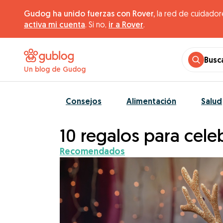
Gudog ha unido fuerzas con Rover,
la red de cuidador
activa mi cuenta
. Si no,
ir a Rover
.
Busc
Un blog de Gudog
Consejos
Alimentación
Salud
10 regalos para cele
Recomendados