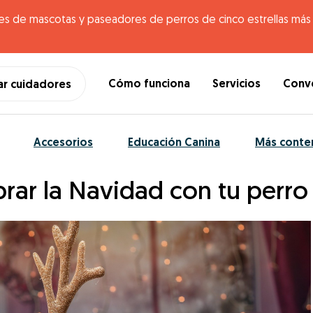
es de mascotas y paseadores de perros de cinco estrellas más g
Cómo funciona
Servicios
Conve
ar cuidadores
Accesorios
Educación Canina
Más conte
brar la Navidad con tu perro