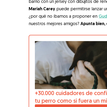
barrio con un jersey con dibujitos de ren
Mariah Carey
puede permitirse lanzar u
¿por qué no íbamos a proponer en
Gud
nuestros mejores amigos?
Apunta bien, 
+30.000 cuidadores de confi
tu perro como si fuera un m