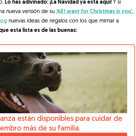
o.
Lo has adivinado: ¡La Navidad ya está aquí!
Y si
na nueva versión de su
‘All I want for Christmas is you’
,
og
nuevas ideas de regalos con los que mimar a
que esta lista es de las buenas:
anza están disponibles para cuidar de
iembro más de su familia.