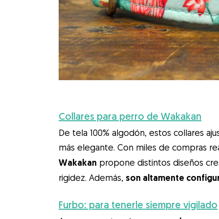
Collares para perro de Wakakan
De tela 100% algodón, estos collares aj
más elegante. Con miles de compras rea
Wakakan
propone distintos diseños cre
rigidez. Además,
son altamente configur
Furbo: para tenerle siempre vigilado