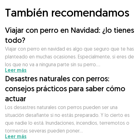
También recomendamos
Viajar con perro en Navidad: ¿lo tienes
todo?
Viajar con perro en navidad es algo que seguro que te has
planteado en muchas ocasiones. Especialmente, si eres de
los que no va a ninguna parte sin su perro….
Leer más
Desastres naturales con perros:
consejos prácticos para saber cómo
actuar
Los desastres naturales con perros pueden ser una
situación desafiante si no estás preparado. Y lo cierto es
que nadie lo está. Inundaciones, incendios, terremotos o
tormentas severas pueden poner…
Leer más