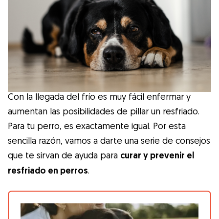
Salud
Accesorios
Educación Canina
Con la llegada del frío es muy fácil enfermar y
Más contenido
aumentan las posibilidades de pillar un resfriado.
Para tu perro, es exactamente igual. Por esta
Razas
sencilla razón, vamos a darte una serie de consejos
que te sirvan de ayuda para
curar y prevenir el
Buscar cuidadores
resfriado en perros
.
¿Qué es Gudog?