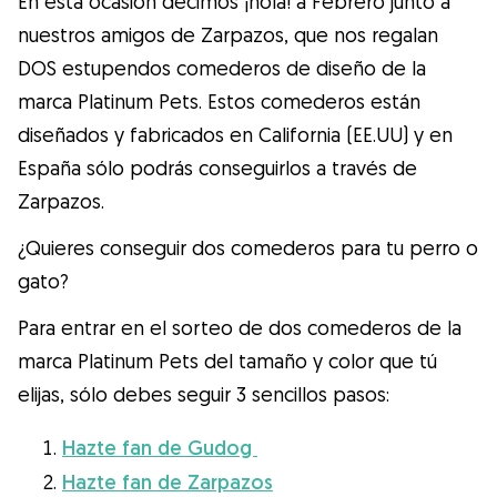
En esta ocasión decimos ¡hola! a Febrero junto a
Gudog es la forma más fácil de encontrar y
nuestros amigos de Zarpazos, que nos regalan
reservar con el cuidador de perros
DOS estupendos comederos de diseño de la
perfecto. ¡Miles de cuidadores están
marca Platinum Pets. Estos comederos están
disponibles para cuidar de tu perro como si
diseñados y fabricados en California (EE.UU) y en
fuera un miembro más de su familia! Todas
España sólo podrás conseguirlos a través de
las reservas incluyen Cobertura Veterinaria
Zarpazos.
y cancelación gratuíta
¿Quieres conseguir dos comederos para tu perro o
Descubre Gudog
gato?
Para entrar en el sorteo de dos comederos de la
marca Platinum Pets del tamaño y color que tú
elijas, sólo debes seguir 3 sencillos pasos:
Hazte fan de Gudog
Hazte fan de Zarpazos