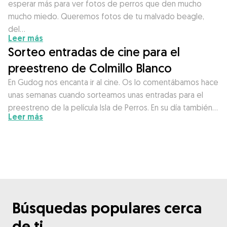
esperar más para ver fotos de perros que den mucho
mucho miedo. Queremos fotos de tu malvado beagle,
del…
Leer más
Sorteo entradas de cine para el
preestreno de Colmillo Blanco
En Gudog nos encanta ir al cine. Os lo comentábamos hace
unas semanas cuando sorteamos unas entradas para el
preestreno de la película Isla de Perros. En su día también…
Leer más
Búsquedas populares cerca
de ti