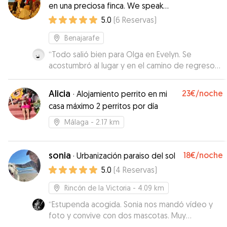
en una preciosa finca. We speak
English. Wir sprechen Deutsch.
5.0
(
6
Reservas
)
Benajarafe
“
Todo salió bien para Olga en Evelyn. Se
acostumbró al lugar y en el camino de regreso
estaba muy tranquila.
”
Alicia
23€
/noche
·
Alojamiento perrito en mi
casa máximo 2 perritos por día
Málaga
- 2.17 km
sonia
18€
/noche
·
Urbanización paraiso del sol
5.0
(
4
Reservas
)
Rincón de la Victoria
- 4.09 km
“
Estupenda acogida. Sonia nos mandó vídeo y
foto y convive con dos mascotas. Muy
agradecidos.
”