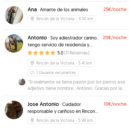
Ana
25€
/noche
·
Amante de los animales
Rincón de la Victoria
- 4.50 km
Antonio
20€
/noche
·
Soy adiestrador canino,
tengo servicio de residencia y
paseos
5.0
(
11
Reservas
)
Rincón de la Victoria
- 5.41 km
1
Usuarios recurrentes
“
Si realmente se llama pasión por los perros ese
adjetivo tiene nombre , Antonio. Gracias por la
atención y cariño con el que has cuidado a Sara
”
Jose Antonio
10€
/noche
·
Cuidador
responsable y cariñoso en Rincon
de la Victoria
Rincón de la Victoria
- 5.98 km