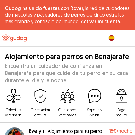
Gudog ha unido fuerzas con Rover,
la red de cuidadores
de mascotas y paseadores de perros de cinco estrellas
más grande y confiable del mundo.
Activar mi cuenta.
|
Alojamiento para perros en Benajarafe
Encuentra un cuidador de confianza en
Benajarafe para que cuide de tu perro en su casa
durante el día y la noche.
Cobertura
Cancelación
Cuidadores
Soporte y
Pago
veterinaria
gratuita
verificados
Ayuda
seguro
Evelyn
15€
/noche
·
Alojamiento para tu perro