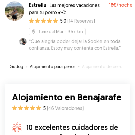
animales. Excelente experiencia tanto para mí
Estrella
18€
/noche
·
Las mejores vacaciones
como para Rocky .
”
para tu perro☀️🐶
5.0
(
14
Reservas
)
Torre del Mar
- 9.57 km
“
Que alegría poder dejar la Sookie en toda
confianza. Estoy muy contenta con Estrella.
”
Gudog
»
Alojamiento para perros
»
Alojamiento de perros en Benajarafe
Alojamiento en Benajarafe
5
(
46
Valoraciones
)
10 excelentes cuidadores de