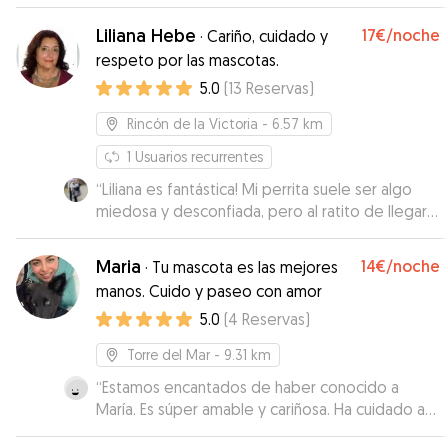
Liliana Hebe
17€
/noche
·
Cariño, cuidado y
respeto por las mascotas.
5.0
(
13
Reservas
)
Rincón de la Victoria
- 6.57 km
1
Usuarios recurrentes
“
Liliana es fantástica! Mi perrita suele ser algo
miedosa y desconfiada, pero al ratito de llegar
ya estaba súper cómoda! :) me ha encantado el
trato que le han dado, muchos paseos, le han
Maria
14€
/noche
·
Tu mascota es las mejores
permitido subirse a un pequeño sofalito junto
manos. Cuido y paseo con amor
con su perrito y además me estuvo mandando
5.0
(
4
Reservas
)
muchísimas fotos y videos! MUY CONTENTA! Sin
duda si vuelvo a Malaga repetiré con ella!
”
Torre del Mar
- 9.31 km
“
Estamos encantados de haber conocido a
María. Es súper amable y cariñosa. Ha cuidado a
Rocky como si fuera suyo. Se nota que ama a los