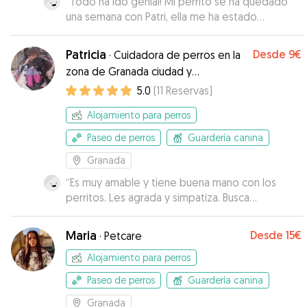
“
Todo ha ido genial! Mi perrito se ha quedado
una semana con Patri, ella me ha estado
informando en todo momento de cómo estaba.
Cuando lo he recogido estaba genial, contento
Patricia
Desde
9€
·
Cuidadora de perros en la
como siempre. No dudaré en contactar con ella
zona de Granada ciudad y
si volviera a necesitarlo!
”
alrededores
5.0
(
11
Reservas
)
Alojamiento para perros
Paseo de perros
Guardería canina
Granada
“
Es muy amable y tiene buena mano con los
perritos. Les agrada y simpatiza. Busca
soluciones prácticas y se adapta a
circunstancias.
”
Maria
Desde
15€
·
Petcare
Alojamiento para perros
Paseo de perros
Guardería canina
Granada