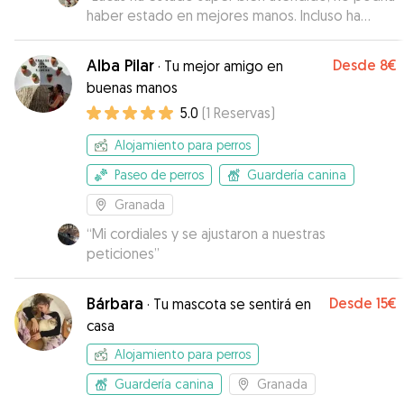
haber estado en mejores manos. Incluso ha
mejorado su condición física y está más activo.
”
Alba Pilar
Desde
8€
·
Tu mejor amigo en
buenas manos
5.0
(
1
Reservas
)
Alojamiento para perros
Paseo de perros
Guardería canina
Granada
“
Mi cordiales y se ajustaron a nuestras
peticiones
”
Bárbara
Desde
15€
·
Tu mascota se sentirá en
casa
Alojamiento para perros
Guardería canina
Granada