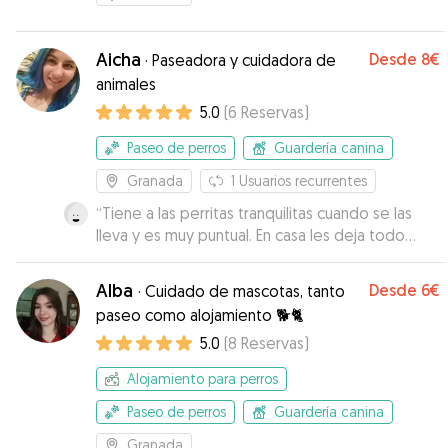
Aicha
Desde
8€
·
Paseadora y cuidadora de
animales
5.0
(
6
Reservas
)
Paseo de perros
Guardería canina
Granada
1
Usuarios recurrentes
“
Tiene a las perritas tranquilitas cuando se las
lleva y es muy puntual. En casa les deja todo
organizado para el siguiente día que las
recoge.
”
Alba
Desde
6€
·
Cuidado de mascotas, tanto
paseo como alojamiento 🐕🐈
5.0
(
8
Reservas
)
Alojamiento para perros
Paseo de perros
Guardería canina
Granada