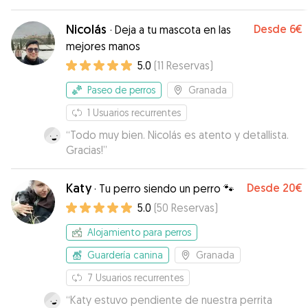
veía tranquilas y contentas. Les puso el aire
acondicionado para que estuviesen agusto y a
Nicolás
Desde
6€
·
Deja a tu mascota en las
Bimba le echó pollo mezclado con el pienso
mejores manos
porque era su primera noche fuera de casa y no
5.0
(
11
Reservas
)
quería comer. Ni un pero que poner.
”
Paseo de perros
Granada
1
Usuarios recurrentes
“
Todo muy bien. Nicolás es atento y detallista.
Gracias!
”
Katy
Desde
20€
·
Tu perro siendo un perro 🐾
5.0
(
50
Reservas
)
Alojamiento para perros
Guardería canina
Granada
7
Usuarios recurrentes
“
Katy estuvo pendiente de nuestra perrita