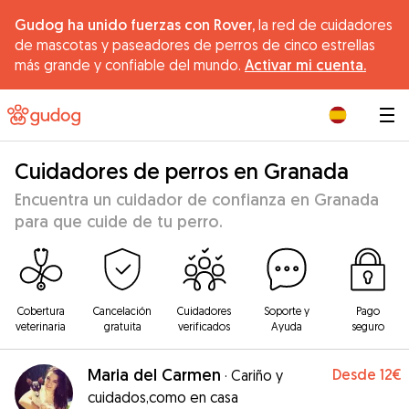
Gudog ha unido fuerzas con Rover,
la red de cuidadores
de mascotas y paseadores de perros de cinco estrellas
más grande y confiable del mundo.
Activar mi cuenta.
|
Cuidadores de perros en Granada
Encuentra un cuidador de confianza en Granada
para que cuide de tu perro.
Cobertura
Cancelación
Cuidadores
Soporte y
Pago
veterinaria
gratuita
verificados
Ayuda
seguro
Maria del Carmen
Desde
12€
·
Cariño y
cuidados,como en casa