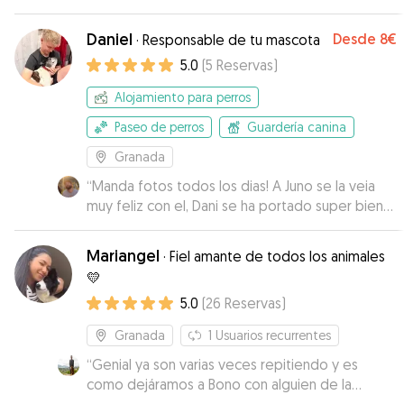
Daniel
Desde
8€
·
Responsable de tu mascota
5.0
(
5
Reservas
)
Alojamiento para perros
Paseo de perros
Guardería canina
Granada
“
Manda fotos todos los dias! A Juno se la veia
muy feliz con el, Dani se ha portado super bien
tanto para la hora de recogida como para la
vuelta y ha aceptado quedarsela con muy
Mariangel
·
Fiel amante de todos los animales
poquito tiempo de margen, me ha salvado
”
💛
5.0
(
26
Reservas
)
Granada
1
Usuarios recurrentes
“
Genial ya son varias veces repitiendo y es
como dejáramos a Bono con alguien de la