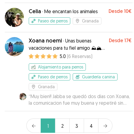
duda, repetiremos! :)
”
Celia
Desde
10€
·
Me encantan los animales
Paseo de perros
Granada
Xoana noemi
Desde
17€
·
Unas buenas
vacaciones para tu fiel amigo ⛰🏔
🏖🏕🗻🌄
5.0
(
6
Reservas
)
Alojamiento para perros
Paseo de perros
Guardería canina
Granada
“
Muy bien!! Jabba se quedó dos dias con Xoana,
la comunicacion fue muy buena y repetiré sin
duda!!
”
1
2
3
4