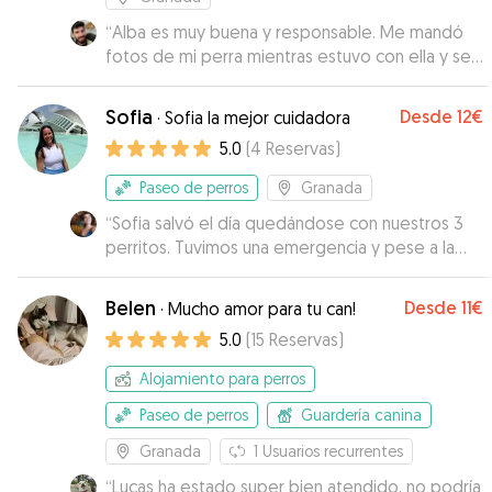
“
Alba es muy buena y responsable. Me mandó
fotos de mi perra mientras estuvo con ella y se
amoldó al lugar de recogida. Repetiré
”
Sofia
Desde
12€
·
Sofia la mejor cuidadora
5.0
(
4
Reservas
)
Paseo de perros
Granada
“
Sofia salvó el día quedándose con nuestros 3
perritos. Tuvimos una emergencia y pese a la
poca antelación con la que la avisamos contestó
súper rápido y se quedó con los 3 peques (sí,
Belen
Desde
11€
·
Mucho amor para tu can!
3!). Los cuidó fenomenal e hizo caso de toda la
5.0
(
15
Reservas
)
información que le dimos . Muchas gracias Sofia!
”
Alojamiento para perros
Paseo de perros
Guardería canina
Granada
1
Usuarios recurrentes
“
Lucas ha estado super bien atendido, no podría