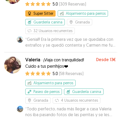
5.0
(
309
Reservas
)
Super Sitter
Alojamiento para perros
Guardería canina
Granada
32
Usuarios recurrentes
“
Genial!! Era la primera vez que se quedaba con
extraños y se quedó contenta y Carmen me fue
contando que tal estaba . Volvería a dejarla con
ella. Muy contenta.
”
Valeria
Desde
13€
·
¡Viaja con tranquilidad!
Cuido a tus perrihijos❤️
5.0
(
58
Reservas
)
Alojamiento para perros
Paseo de perros
Guardería canina
Granada
4
Usuarios recurrentes
“
Todo perfecto, nada más llegar a casa Valeria
nos iba pasando fotos de las perritas y se les