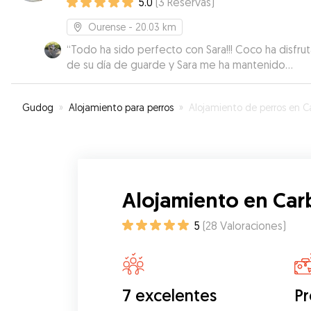
5.0
(
3
Reservas
)
Ourense
- 20.03 km
“
Todo ha sido perfecto con Sara!!! Coco ha disfru
de su día de guarde y Sara me ha mantenido
informado en todo momento.
”
Gudog
»
Alojamiento para perros
»
Alojamiento de perros en Carballi
Alojamiento en Car
5
(
28
Valoraciones
)
7 excelentes
Pr