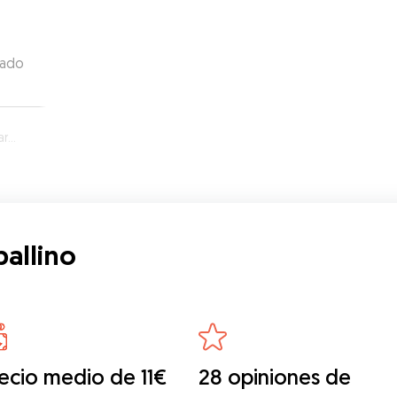
tado
no
ballino
ecio medio de 11€
28 opiniones de