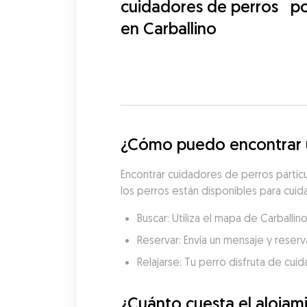
cuidadores de perros
p
en Carballino
¿Cómo puedo encontrar un
Encontrar cuidadores de perros partic
los perros están disponibles para cuida
Buscar: Utiliza el mapa de Carballi
Reservar: Envía un mensaje y reserva
Relajarse: Tu perro disfruta de cui
¿Cuánto cuesta el alojam