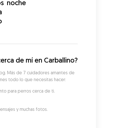
os
noche
a
o
erca de mí en Carballino?
udog. Más de 7 cuidadores amantes de 
ienes todo lo que necesitas hacer:
nto para perros cerca de ti.
mensajes y muchas fotos.