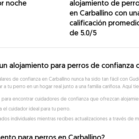
or noche
alojamiento de perr
en Carballino con un
calificación promedi
de 5.0/5
 alojamiento para perros de confianza c
ulares de confianza en Carballino nunca ha sido tan fácil con G
r a tu perro en un hogar real junto a una familia cariñosa. Aquí t
no para encontrar cuidadores de confianza que ofrezcan alojamie
 el cuidador ideal para tu perro.
dados individuales mientras recibes actualizaciones a través de 
iento para perros en Carballino?