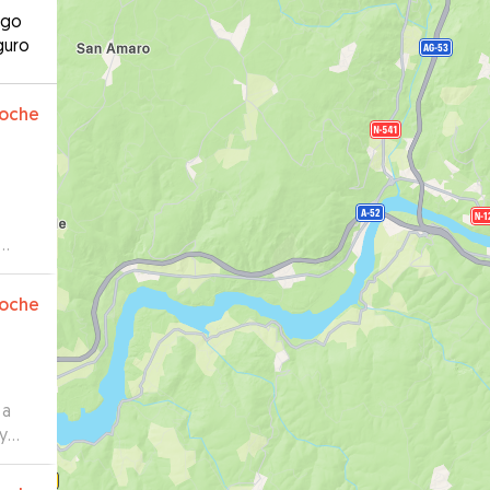
ago
guro
oche
oche
 a
y
os y