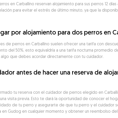
erros en Carballino reservan alojamiento para sus perros 12 dí
telación para evitar el estrés de último minuto, ya que la dispon
ar por alojamiento para dos perros en Ca
res de perros en Carballino suelen ofrecer una tarifa con descue
nto del 50%, esto equivaldría a una tarifa nocturna promedio de
es algo que debes acordar directamente con tu cuidador.
ador antes de hacer una reserva de aloja
irmado tu reserva con el cuidador de perros elegido en Carbal
na visita previa. Esto te dará la oportunidad de conocer el hoga
idado de tu perro y asegurarte de que tu perro y el cuidador s
a en Gudog en cualquier momento y obtener un reembolso del 1