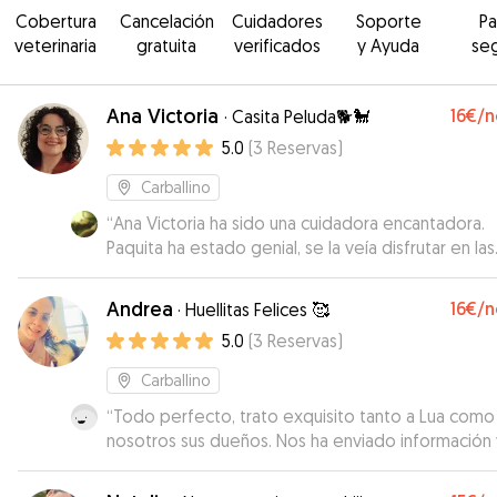
Cobertura
Cancelación
Cuidadores
Soporte
P
veterinaria
gratuita
verificados
y Ayuda
se
Ana Victoria
16€
/n
·
Casita Peluda🐕🐩
5.0
(
3
Reservas
)
Carballino
“
Ana Victoria ha sido una cuidadora encantadora.
Paquita ha estado genial, se la veía disfrutar en las
fotos que me iba mandando. Muchas gracias!!
”
Andrea
16€
/n
·
Huellitas Felices 🥰
5.0
(
3
Reservas
)
Carballino
“
Todo perfecto, trato exquisito tanto a Lua como
nosotros sus dueños. Nos ha enviado información 
fotos diariamente. Lua estuvo como en casa, muy
cuidada y con mucho cariño. Estamos muy content