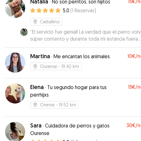
Natalia
15€
/n
·
No son perritos, son hijitos
agradecidos
”
5.0
(
1
Reservas
)
Carballino
“
El servicio fue genial! La verdad que el perro volvió
súper contento y durante toda mi estancia fuera
Natalia me envío fotos y vídeos. Repetiré sin duda 💙
💙💙
”
Martina
10€
/n
·
Me encantan los animales
Ourense
- 19.42 km
Elena
15€
/n
·
Tu segundo hogar para tus
perrhijxs
Orense
- 19.52 km
Sara
30€
/n
·
Cuidadora de perros y gatos
Ourense