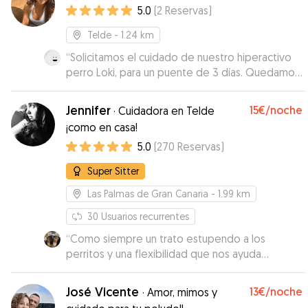
5.0
(
2
Reservas
)
Telde
- 1.24 km
“
Solicitamos el cuidado de nuestro hiperactivo
perro Loki, para un puente de 3 días. Quedamos
encantados con los cuidados de Judith, siempre
enviando fotos de cada paseo, en las que solo
Jennifer
15€
/noche
·
Cuidadora en Telde
con ver su cara de felicidad durante los paseos
¡como en casa!
o durmiendo a pata suelta después de ellos ya
5.0
(
270
Reservas
)
se notaba que estaba en buenas manos. Incluso
la anfitriona Koa ayudó a Loki en su estancia
Super Sitter
cediendo parte de su casa y acompañándolo en
cada paseo. Sin duda volveremos a contar con
Las Palmas de Gran Canaria
- 1.99 km
ellas.
”
30
Usuarios recurrentes
“
Como siempre un trato estupendo a los
perritos y una flexibilidad que nos ayuda
muchísimo.
”
José Vicente
13€
/noche
·
Amor, mimos y