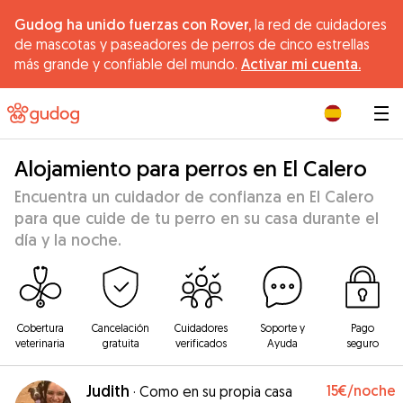
Gudog ha unido fuerzas con Rover,
la red de cuidadores
de mascotas y paseadores de perros de cinco estrellas
más grande y confiable del mundo.
Activar mi cuenta.
|
Alojamiento para perros en El Calero
Encuentra un cuidador de confianza en El Calero
para que cuide de tu perro en su casa durante el
día y la noche.
Cobertura
Cancelación
Cuidadores
Soporte y
Pago
veterinaria
gratuita
verificados
Ayuda
seguro
Judith
15€
/noche
·
Como en su propia casa