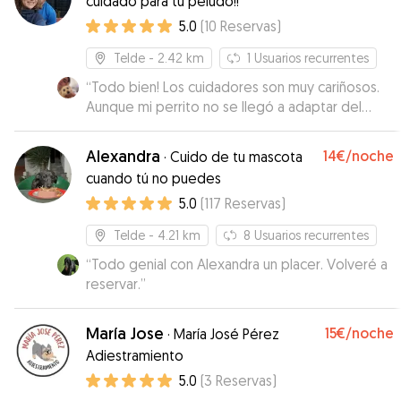
cuidado para tu peludo!!
5.0
(
10
Reservas
)
Telde
- 2.42 km
1
Usuarios recurrentes
“
Todo bien! Los cuidadores son muy cariñosos.
Aunque mi perrito no se llegó a adaptar del
todo con los perros grandes.
”
Alexandra
14€
/noche
·
Cuido de tu mascota
cuando tú no puedes
5.0
(
117
Reservas
)
Telde
- 4.21 km
8
Usuarios recurrentes
“
Todo genial con Alexandra un placer. Volveré a
reservar.
”
María Jose
15€
/noche
·
María José Pérez
Adiestramiento
5.0
(
3
Reservas
)