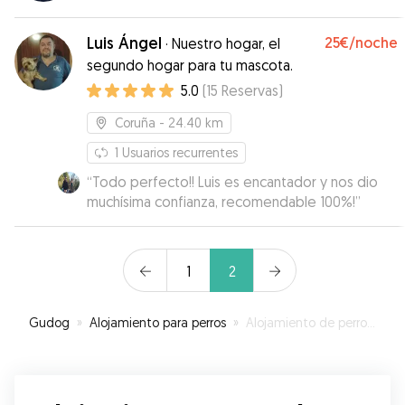
Luis Ángel
25€
/noche
·
Nuestro hogar, el
segundo hogar para tu mascota.
5.0
(
15
Reservas
)
Coruña
- 24.40 km
1
Usuarios recurrentes
“
Todo perfecto!! Luis es encantador y nos dio
muchísima confianza, recomendable 100%!
”
1
2
Gudog
»
Alojamiento para perros
»
Alojamiento de perros en Ferrol