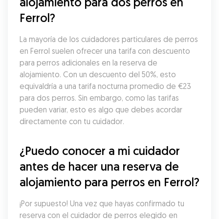
alojamiento para dos perros en 
Ferrol?
La mayoría de los cuidadores particulares de perros 
en Ferrol suelen ofrecer una tarifa con descuento 
para perros adicionales en la reserva de 
alojamiento. Con un descuento del 50%, esto 
equivaldría a una tarifa nocturna promedio de €23 
para dos perros. Sin embargo, como las tarifas 
pueden variar, esto es algo que debes acordar 
directamente con tu cuidador.
¿Puedo conocer a mi cuidador 
antes de hacer una reserva de 
alojamiento para perros en Ferrol?
¡Por supuesto! Una vez que hayas confirmado tu 
reserva con el cuidador de perros elegido en 