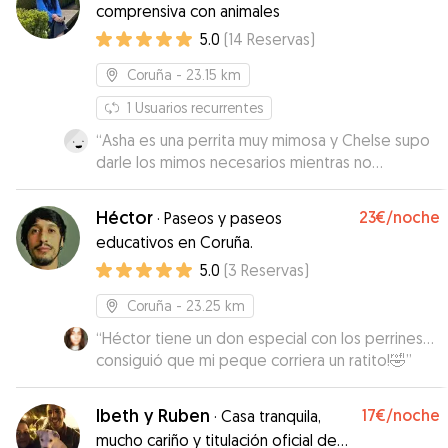
comprensiva con animales
5.0
(
14
Reservas
)
Coruña
- 23.15 km
1
Usuarios recurrentes
“
Asha es una perrita muy mimosa y Chelse supo
darle los mimos necesarios mientras no
estuvimos. Es una niña dulce y atenta.
Repetiremos
”
Héctor
23€
/noche
·
Paseos y paseos
educativos en Coruña.
5.0
(
3
Reservas
)
Coruña
- 23.25 km
“
Héctor tiene un don especial con los perrines...
consiguió que mi peque corriera un ratito!🤣
”
Ibeth y Ruben
17€
/noche
·
Casa tranquila,
mucho cariño y titulación oficial de