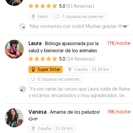
adiestrador canino
5.0
(
53
Reservas
)
Ferrol
7
Usuarios recurrentes
“
Muy contentos con todo!! Muchas gracias 🫶❤️
”
Laura
17€
/noche
·
Bióloga apasionada por la
salud y bienestar de los animales
5.0
(
34
Reservas
)
Super Sitter
Coruña
- 23.30 km
6
Usuarios recurrentes
“
Ya son varias las veces que Laura cuida de Reina
y estamos encantados y muy agradecidos. Se
encarga de sus paseos y está siempre
pendiente de respondernos, Reina la vemos
Vanesa
15€
/noche
·
Amante de los peludos!
feliz y no me extraña!
”
🐶🌱
Coruña
- 23.39 km