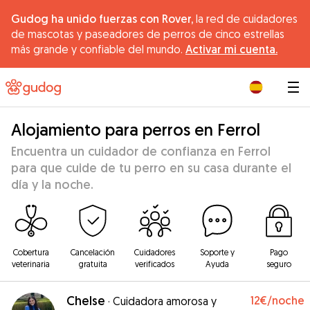
Gudog ha unido fuerzas con Rover,
la red de cuidadores
de mascotas y paseadores de perros de cinco estrellas
más grande y confiable del mundo.
Activar mi cuenta.
|
Alojamiento para perros en Ferrol
Encuentra un cuidador de confianza en Ferrol
para que cuide de tu perro en su casa durante el
día y la noche.
Cobertura
Cancelación
Cuidadores
Soporte y
Pago
veterinaria
gratuita
verificados
Ayuda
seguro
Chelse
12€
/noche
·
Cuidadora amorosa y