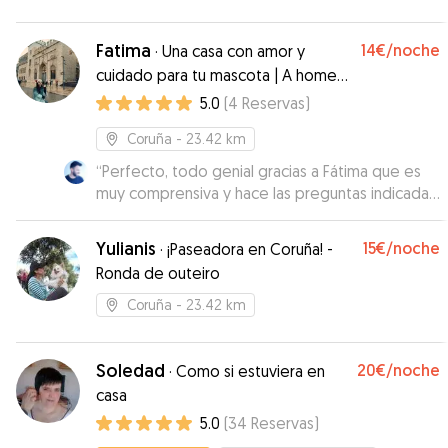
Fatima
14€
/noche
·
Una casa con amor y
cuidado para tu mascota | A home
with love & care for your pet
5.0
(
4
Reservas
)
Coruña
- 23.42 km
“
Perfecto, todo genial gracias a Fátima que es
muy comprensiva y hace las preguntas indicadas.
Contaremos con ella siempre que se pueda :)
Chía se lo ha pasado muy bien
”
Yulianis
15€
/noche
·
¡Paseadora en Coruña! -
Ronda de outeiro
Coruña
- 23.42 km
Soledad
20€
/noche
·
Como si estuviera en
casa
5.0
(
34
Reservas
)