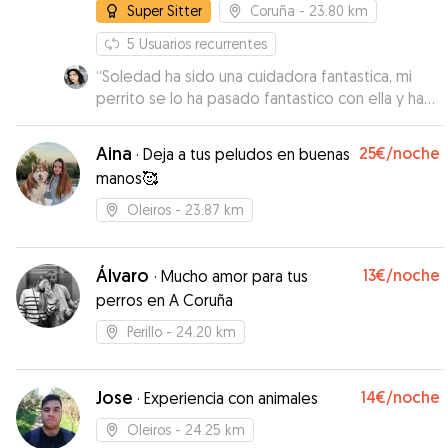
Super Sitter
Coruña
- 23.80 km
5
Usuarios recurrentes
“
Soledad ha sido una cuidadora fantastica, mi
perrito se lo ha pasado fantastico con ella y ha
venido contententisimo, ademas ella ha sido
super atenta en todo e informativa. Se nota que
Aina
25€
/noche
·
Deja a tus peludos en buenas
le encantan los perros y que los cuida a las mil
manos🥰
maravillas
”
Oleiros
- 23.87 km
Álvaro
13€
/noche
·
Mucho amor para tus
perros en A Coruña
Perillo
- 24.20 km
Jose
14€
/noche
·
Experiencia con animales
Oleiros
- 24.25 km