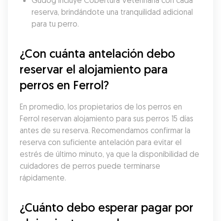
Gudog incluye Cobertura Veterinaria con cada 
reserva, brindándote una tranquilidad adicional 
para tu perro.
¿Con cuánta antelación debo 
reservar el alojamiento para 
perros en Ferrol?
En promedio, los propietarios de los perros en 
Ferrol reservan alojamiento para sus perros 15 días 
antes de su reserva. Recomendamos confirmar la 
reserva con suficiente antelación para evitar el 
estrés de último minuto, ya que la disponibilidad de 
cuidadores de perros puede terminarse 
rápidamente.
¿Cuánto debo esperar pagar por 