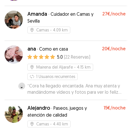
veces al día y se le veía muy contenta. Sin duda
creo que la he dejado en buenas manos,
Amanda
27€
/noche
repetiría.
”
·
Cuidador en Camas y
Sevilla
Camas
- 4.09 km
ana
20€
/noche
·
Como en casa
5.0
(
22
Reservas
)
Mairena del Aljarafe
- 4.15 km
1
Usuarios recurrentes
“
Cora ha llegado encantada. Ana muy atenta y
mandándome vídeos y fotos para ver lo feliz
que estaba Cora. Repetiremos!!
”
Alejandro
15€
/noche
·
Paseos, juegos y
atención de calidad
Camas
- 4.40 km