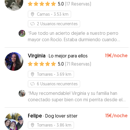
5.0
(
17
Reservas
)
Camas
- 3.53 km
2
Usuarios recurrentes
“
Fue todo un acierto dejarle a nuestro perro
mayor con Rocío. Estaba durmiendo cuando
fuimos a recogerlo y se notaba súper tranquilo.
Gracias a Rocío por su trato tan amable.
”
Virginia
19€
/noche
·
Lo mejor para ellos
5.0
(
71
Reservas
)
Tomares
- 3.69 km
6
Usuarios recurrentes
“
Muy recomendable! Virginia y su familia han
conectado super bien con mi perrita desde el
primer día, se nota que tienen mucha
sensibilidad con los perros, mi perra es bastante
Felipe
15€
/noche
·
Dog lover sitter
asustadiza y timida y eso me ha dejado bastante
tranquila. Nos mandaba fotos y vídeos varias
Tomares
- 3.86 km