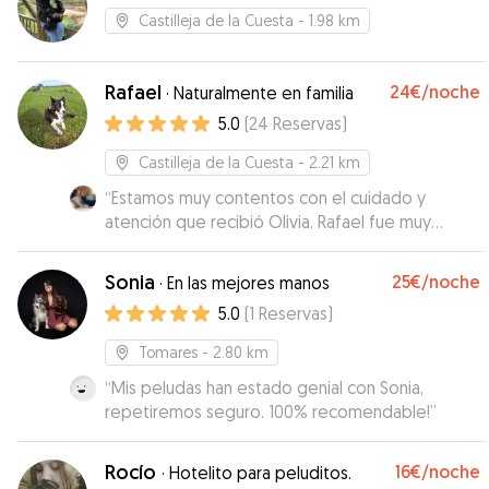
Castilleja de la Cuesta
- 1.98 km
Rafael
24€
/noche
·
Naturalmente en familia
5.0
(
24
Reservas
)
Castilleja de la Cuesta
- 2.21 km
“
Estamos muy contentos con el cuidado y
atención que recibió Olivia. Rafael fue muy
atento y nos mantuvo informados en todo
momento. Sin duda volveríamos a contactar con
Sonia
25€
/noche
·
En las mejores manos
el. ¡Muy recomendable!
”
5.0
(
1
Reservas
)
Tomares
- 2.80 km
“
Mis peludas han estado genial con Sonia,
repetiremos seguro. 100% recomendable!
”
Rocío
16€
/noche
·
Hotelito para peluditos.