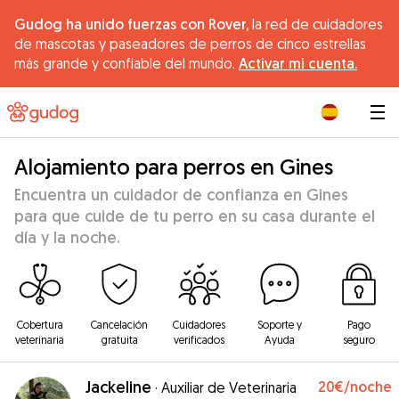
Gudog ha unido fuerzas con Rover,
la red de cuidadores
de mascotas y paseadores de perros de cinco estrellas
más grande y confiable del mundo.
Activar mi cuenta.
|
Alojamiento para perros en Gines
Encuentra un cuidador de confianza en Gines
para que cuide de tu perro en su casa durante el
día y la noche.
Cobertura
Cancelación
Cuidadores
Soporte y
Pago
veterinaria
gratuita
verificados
Ayuda
seguro
Jackeline
20€
/noche
·
Auxiliar de Veterinaria