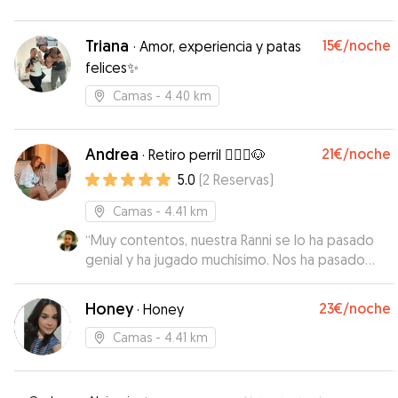
Triana
15€
/noche
·
Amor, experiencia y patas
felices✨
Camas
- 4.40 km
Andrea
21€
/noche
·
Retiro perril 🧘🏼‍♀️🐶
5.0
(
2
Reservas
)
Camas
- 4.41 km
“
Muy contentos, nuestra Ranni se lo ha pasado
genial y ha jugado muchísimo. Nos ha pasado
fotos y videos de como jugaba. Además nos ha
mantenido informados en todo momento. Un
Honey
23€
/noche
·
Honey
10/10, totalmente recomendable.
”
Camas
- 4.41 km