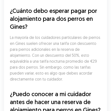
¿Cuánto debo esperar pagar por 
alojamiento para dos perros en 
Gines?
La mayoría de los cuidadores particulares de perros 
en Gines suelen ofrecer una tarifa con descuento 
para perros adicionales en la reserva de 
alojamiento. Con un descuento del 50%, esto 
equivaldría a una tarifa nocturna promedio de €29 
para dos perros. Sin embargo, como las tarifas 
pueden variar, esto es algo que debes acordar 
directamente con tu cuidador.
¿Puedo conocer a mi cuidador 
antes de hacer una reserva de 
alojamiento para perros en Gines?