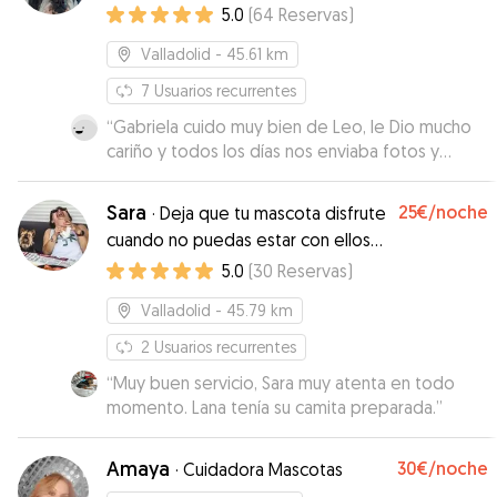
❤️
5.0
(
64
Reservas
)
Valladolid
- 45.61 km
7
Usuarios recurrentes
“
Gabriela cuido muy bien de Leo, le Dio mucho
cariño y todos los días nos enviaba fotos y
vídeos sobre el. Desde luego volveremos a
repetir. Se nota que disfruta mucho haciendo
Sara
25€
/noche
·
Deja que tu mascota disfrute
este trabajo. Nos dio todo tipo de facilidades
cuando no puedas estar con ellos
para dejarle y recogerle, muy flexible.
”
como si estuvieran contigo ¡¡¡¡¡¡
5.0
(
30
Reservas
)
Valladolid
- 45.79 km
2
Usuarios recurrentes
“
Muy buen servicio, Sara muy atenta en todo
momento. Lana tenía su camita preparada.
”
Amaya
30€
/noche
·
Cuidadora Mascotas