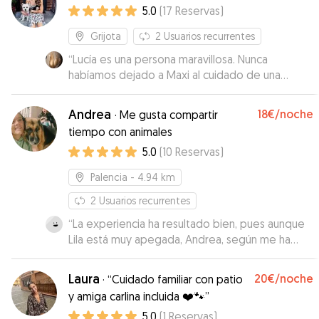
5.0
(
17
Reservas
)
Grijota
2
Usuarios recurrentes
“
Lucía es una persona maravillosa. Nunca
habíamos dejado a Maxi al cuidado de una
persona ajena pero nos demostró confianza
desde el minuto uno. Siendo Maxi un viejete
Andrea
18€
/noche
·
Me gusta compartir
cascarrabias le dio muchísimo cariño e hizo que
tiempo con animales
pudiéramos disfrutar de nuestra estancia con
5.0
(
10
Reservas
)
una tranquilidad que jamás hubiera esperado.
”
Palencia
- 4.94 km
2
Usuarios recurrentes
“
La experiencia ha resultado bien, pues aunque
Lila está muy apegada, Andrea, según me ha
dicho, consiguió que se tranquilizara al cabo de 2
horas, y eso seguro que solo fue posible por su
Laura
20€
/noche
·
“Cuidado familiar con patio
buen hacer, así que sin duda, cuando lo necesite,
y amiga carlina incluida ❤️🐾”
volveré a recurrir a ella.
”
5.0
(
1
Reservas
)