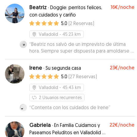
que usábamos la aplicación y muy satisfechos.
Beatriz
16€
/noche
·
Doggie: perritos felices,
Repetiremos seguro!
”
con cuidados y cariño
5.0
(
2
Reservas
)
Valladolid
- 45.23 km
“
Beatriz nos salvó de un imprevisto de última
hora. Siempre super dispuesta para amoldarse a
los horarios y necesidades que íbamos
teniendo. Maya se la vio encantada con Beatriz y
Irene
23€
/noche
·
Su segunda casa
estuvieron jugando como si fuese conocida
5.0
(
27
Reservas
)
desde el primer minuto. Recomiendo al 100% a
Beatriz a todos los que queráis dejar a vuestros
Valladolid
- 45.43 km
peludos con ella. Mil gracias Bea!
”
2
Usuarios recurrentes
“
Contenta con los cuidados de Irene
”
Gabriela
22€
/noche
·
En Familia Cuidamos y
Paseamos Peluditos en Valladolid 🐶