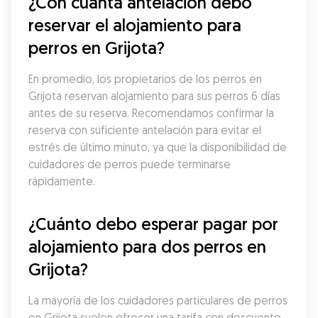
¿Con cuánta antelación debo 
reservar el alojamiento para 
perros en Grijota?
En promedio, los propietarios de los perros en 
Grijota reservan alojamiento para sus perros 6 días 
antes de su reserva. Recomendamos confirmar la 
reserva con suficiente antelación para evitar el 
estrés de último minuto, ya que la disponibilidad de 
cuidadores de perros puede terminarse 
rápidamente.
¿Cuánto debo esperar pagar por 
alojamiento para dos perros en 
Grijota?
La mayoría de los cuidadores particulares de perros 
en Grijota suelen ofrecer una tarifa con descuento 