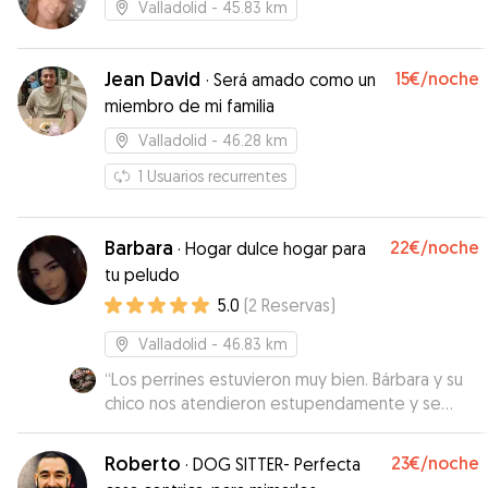
Valladolid
- 45.83 km
Jean David
15€
/noche
·
Será amado como un
miembro de mi familia
Valladolid
- 46.28 km
1
Usuarios recurrentes
Barbara
22€
/noche
·
Hogar dulce hogar para
tu peludo
5.0
(
2
Reservas
)
Valladolid
- 46.83 km
“
Los perrines estuvieron muy bien. Bárbara y su
chico nos atendieron estupendamente y se
preocuparon de que estuviéramos tranquilos.
Nos mandaron de vez en cuando vídeos de
Roberto
23€
/noche
·
DOG SITTER- Perfecta
cómo comían como dormían y los paseos.