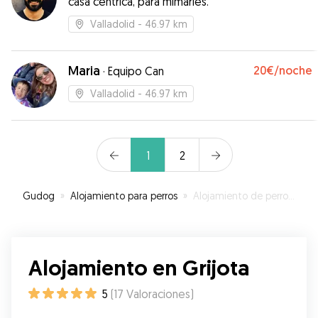
casa centrica, para mimarles.
Estamos muy agradecidos.
”
Valladolid
- 46.97 km
Maria
20€
/noche
·
Equipo Can
Valladolid
- 46.97 km
1
2
Gudog
»
Alojamiento para perros
»
Alojamiento de perros en Grijota
Alojamiento en Grijota
5
(
17
Valoraciones
)