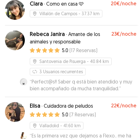
Clara
20€
/noche
·
Como en casa 🩷
Villalón de Campos
- 37.37 km
Rebeca Janira
23€
/noche
·
Amante de los
animales y responsable
5.0
(
17
Reservas
)
Santovenia de Pisuerga
- 40.84 km
3
Usuarios recurrentes
“
Perfect@s!! Saber q está bien atendido y muy
bien acompañado da mucha tranquilidad.
”
Elisa
22€
/noche
·
Cuidadora de peludos
5.0
(
7
Reservas
)
Valladolid
- 41.60 km
“
Es la primera vez que dejamos a Flexo.. me ha