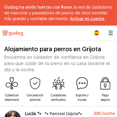
Gudog ha unido fuerzas con Rover,
la red de cuidadores
de mascotas y paseadores de perros de cinco estrellas
más grande y confiable del mundo.
Activar mi cuenta.
|
Alojamiento para perros en Grijota
Encuentra un cuidador de confianza en Grijota
para que cuide de tu perro en su casa durante el
día y la noche.
Cobertura
Cancelación
Cuidadores
Soporte y
Pago
veterinaria
gratuita
verificados
Ayuda
seguro
Lucía 🐾
30€
/noche
·
🐾 Perrotel Grijota🐾