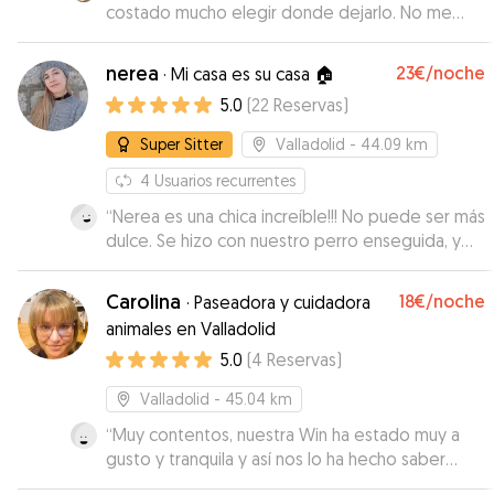
costado mucho elegir donde dejarlo. No me
gustan las jaulas y Flexo lo pasa mal en ellas. Le
hemos dejado este finde y Flexo está
nerea
23€
/noche
·
Mi casa es su casa 🏠
encantado. Cuando hemos ido a cogerlo no sé
5.0
(
22
Reservas
)
quería venir con nosotros casi. Se nota cuando
les dan un poco de cariño y Elisa le ha dado
Super Sitter
Valladolid
- 44.09 km
mucho. Sin jaulas, en un espacio grande con un
patio donde correr..Nos ha mandado fotos,
4
Usuarios recurrentes
videos , en el que se veía a Flexo feliz todo el
“
Nerea es una chica increíble!!! No puede ser más
rato, se ha preocupado si comía o no el primer
dulce. Se hizo con nuestro perro enseguida, y
dia. Estamos encantados. Muchas gracias
eso que de primeras suele ser bastante
repetiremos 💯
”
desconfiado. Nos ha mandado un montón de
Carolina
18€
/noche
·
Paseadora y cuidadora
fotos y vídeos actualizándonos todos los días
animales en Valladolid
de qué tal estaba y lo que hacían y no hemos
5.0
(
4
Reservas
)
podido estar más tranquilos durante los días que
no hemos estado. Sin duda vuestro perrito va a
Valladolid
- 45.04 km
estar en las mejores manos si se queda con
Nerea, es un 10!!!
“
Muy contentos, nuestra Win ha estado muy a
”
gusto y tranquila y así nos lo ha hecho saber
Carolina en todo momento. Era la primera vez