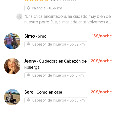
Palencia
- 8.36 km
“
Una chica encantadora, ha cuidado muy bien de
nuestro perro Sue, si más adelante volvemos a
Palencia, seguro que repetiremos
”
Simo
13€
/noche
·
Simo
Cabezón de Pisuerga
- 36.02 km
Jenny
20€
/noche
·
Cuidadora en Cabezón de
Pisuerga
Cabezón de Pisuerga
- 36.10 km
Sara
20€
/noche
·
Como en casa
Cabezón de Pisuerga
- 36.36 km