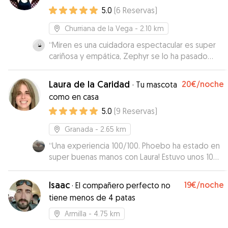
5.0
(
6
Reservas
)
Churriana de la Vega
- 2.10 km
“
Miren es una cuidadora espectacular es super
cariñosa y empática, Zephyr se lo ha pasado
muy bien con ella estaba muy feliz cuando lo
recogí. Aparte les toma unas fotos muy bonitas,
Laura de la Caridad
20€
/noche
·
Tu mascota
de verdad una excelente experiencia.
”
como en casa
5.0
(
9
Reservas
)
Granada
- 2.65 km
“
Una experiencia 100/100. Phoebo ha estado en
super buenas manos con Laura! Estuvo unos 10
días en el servicio de alojamiento y la
experiencia ha sido perfecta. Laura es un
Isaac
19€
/noche
·
El compañero perfecto no
encanto, me ha mantenido al tanto de Phoebo
tiene menos de 4 patas
en todo momento, mandando varias fotos
todos los días. Además, ha sido super
Armilla
- 4.75 km
comprensiva con la situación de Phoebo, que