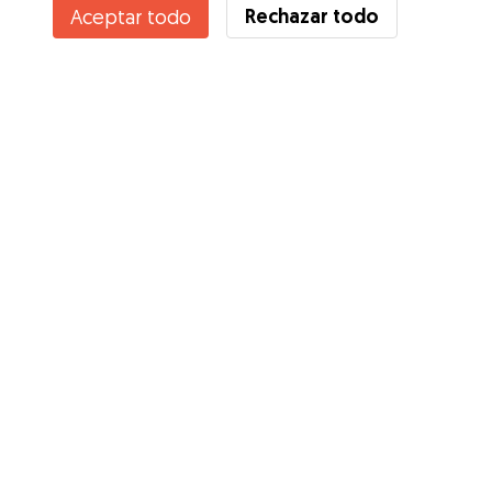
Rechazar todo
Aceptar todo
Servicios
Cómo funciona
Sobre Gudog
Opiniones
Cobertura Veterinaria
Consejos para dueños de perros
Consejos para cuidadores
Hazte cuidador
Blog