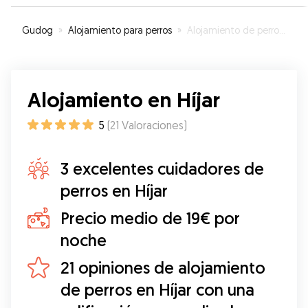
necesita un poco más de cuidado ahora que
está mayorcita y enferma. Phoebo y yo estamos
Gudog
»
Alojamiento para perros
»
Alojamiento de perros en Híjar
encantadísimas con Laura y definitivamente
contaremos con ella de nuevo! Muchísimas
gracias por todo Laura!
”
Alojamiento en Híjar
5
(
21
Valoraciones
)
3 excelentes cuidadores de
perros en Híjar
Precio medio de 19€ por
noche
21 opiniones de alojamiento
de perros en Híjar con una