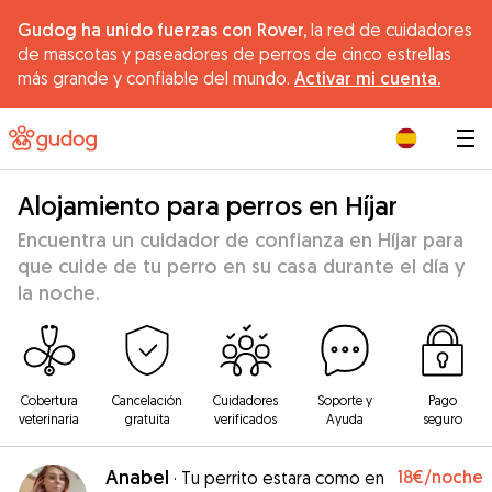
Gudog ha unido fuerzas con Rover,
la red de cuidadores
de mascotas y paseadores de perros de cinco estrellas
más grande y confiable del mundo.
Activar mi cuenta.
|
Alojamiento para perros en Híjar
Encuentra un cuidador de confianza en Híjar para
que cuide de tu perro en su casa durante el día y
la noche.
Cobertura
Cancelación
Cuidadores
Soporte y
Pago
veterinaria
gratuita
verificados
Ayuda
seguro
Anabel
18€
/noche
·
Tu perrito estara como en