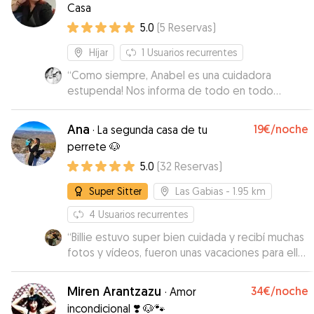
Casa
5.0
(
5
Reservas
)
Híjar
1
Usuarios recurrentes
“
Como siempre, Anabel es una cuidadora
estupenda! Nos informa de todo en todo
momento, manda fotos y se preocupa mucho
por Cata 😊 Gracias!
”
Ana
19€
/noche
·
La segunda casa de tu
perrete 🐶
5.0
(
32
Reservas
)
Super Sitter
Las Gabias
- 1.95 km
4
Usuarios recurrentes
“
Billie estuvo super bien cuidada y recibí muchas
fotos y vídeos, fueron unas vacaciones para ella
😊 Estuvo corriendo y pasándoselo súper bien
en el jardín.
”
Miren Arantzazu
34€
/noche
·
Amor
incondicional ❣️ 🐶🐾