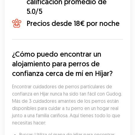
calificación promedio de
5.0/5
Precios desde 18€ por noche
¿Cómo puedo encontrar un 
alojamiento para perros de 
confianza cerca de mí en Híjar?
Encontrar cuidadores de perros particulares de 
confianza en Híjar nunca ha sido tan fácil con Gudog. 
Más de 3 cuidadores amantes de los perros están 
disponibles para cuidar a tu perro en un hogar real 
junto a una familia cariñosa. Aquí tienes todo lo que 
necesitas hacer:
Buscar: Utiliza el mapa de Híjar para encontrar 