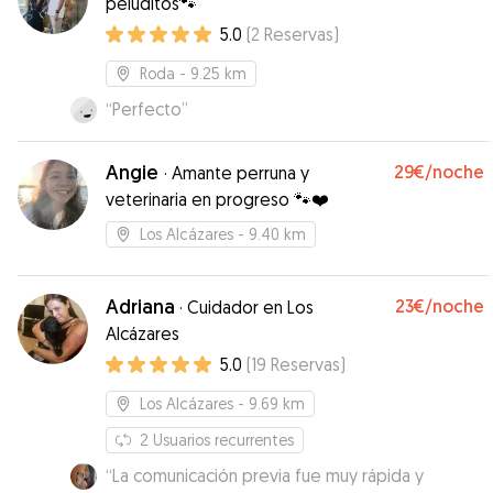
peluditos🐾
5.0
(
2
Reservas
)
Roda
- 9.25 km
“
Perfecto
”
Angie
29€
/noche
·
Amante perruna y
veterinaria en progreso 🐾❤️
Los Alcázares
- 9.40 km
Adriana
23€
/noche
·
Cuidador en Los
Alcázares
5.0
(
19
Reservas
)
Los Alcázares
- 9.69 km
2
Usuarios recurrentes
“
La comunicación previa fue muy rápida y