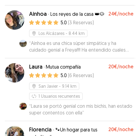
estaría feliz y cuidado … Nos a tenido
informados de cómo estaba disfrutando con msj
Ainhoa
24€
/noche
·
Los reyes de la casa 👑🐶
, fotos y vídeos Estamos muy contentos y
5.0
(
3
Reservas
)
agradecidos porque Nano a estado sin duda
súper feliz … Mil gracias Laura , eres un sol 🥰😘
Los Alcázares
- 8.44 km
🐶
”
“
Ainhoa es una chica súper simpática y ha
cuidado genial a Freya!!!! Ha entendido cuales
son sus necesidades y constantemente nos ha
pasado fotos y vídeos 😊 repetiremos sin
Laura
20€
/noche
·
Mutua compañía
duda!!! Mil gracias por todo🥰
”
5.0
(
6
Reservas
)
San Javier
- 9.14 km
1
Usuarios recurrentes
“
Laura se portó genial con mis bichis, han estado
super contentos con ella
”
Florencia
20€
/noche
·
🐾Un hogar para tus