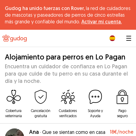
Gudog ha unido fuerzas con Rover,
la red de cuidadores
de mascotas y paseadores de perros de cinco estrellas
más grande y confiable del mundo.
Activar mi cuenta.
|
Alojamiento para perros en Lo Pagan
Encuentra un cuidador de confianza en Lo Pagan
para que cuide de tu perro en su casa durante el
día y la noche.
Cobertura
Cancelación
Cuidadores
Soporte y
Pago
veterinaria
gratuita
verificados
Ayuda
seguro
Ana
18€
/noche
·
Que se sientan como en casa