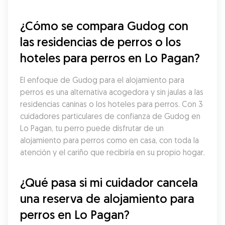
¿Cómo se compara Gudog con 
las residencias de perros o los 
hoteles para perros en Lo Pagan?
El enfoque de Gudog para el alojamiento para 
perros es una alternativa acogedora y sin jaulas a las 
residencias caninas o los hoteles para perros. Con 3 
cuidadores particulares de confianza de Gudog en 
Lo Pagan, tu perro puede disfrutar de un 
alojamiento para perros como en casa, con toda la 
atención y el cariño que recibiría en su propio hogar.
¿Qué pasa si mi cuidador cancela 
una reserva de alojamiento para 
perros en Lo Pagan?