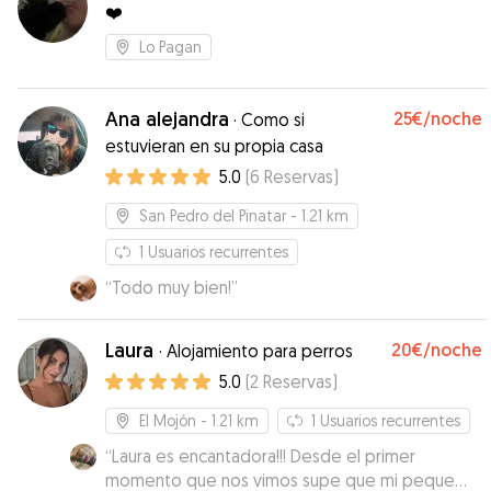
❤️
Lo Pagan
Ana alejandra
25€
/noche
·
Como si
estuvieran en su propia casa
5.0
(
6
Reservas
)
San Pedro del Pinatar
- 1.21 km
1
Usuarios recurrentes
“
Todo muy bien!
”
Laura
20€
/noche
·
Alojamiento para perros
5.0
(
2
Reservas
)
El Mojón
- 1.21 km
1
Usuarios recurrentes
“
Laura es encantadora!!! Desde el primer
momento que nos vimos supe que mi peque