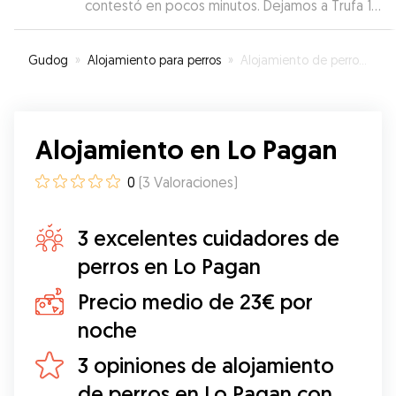
contestó en pocos minutos. Dejamos a Trufa 1
dia y la verdad que no pudo estar mejor cuidada
con Adriana y su familia. Le dio un paseito y
Gudog
»
Alojamiento para perros
»
Alojamiento de perros en Lo Pagan
también chuches. Repetiría.
”
Alojamiento en Lo Pagan
0
(
3
Valoraciones
)
3 excelentes cuidadores de
perros en Lo Pagan
Precio medio de 23€ por
noche
3 opiniones de alojamiento
de perros en Lo Pagan con