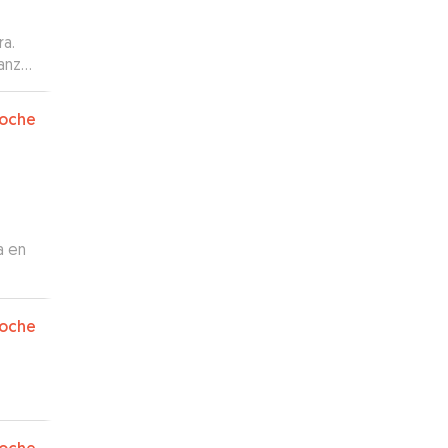
ra.
anza,
ntuvo
 mi
oche
!!!
a en
oche