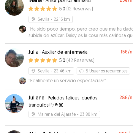
Maria
25€
/n
·
Amor por los animales
5.0
(
12
Reservas
)
Sevilla
- 22.16 km
“
Ha sido poco tiempo, pero creo que me ha dad
subida de azúcar. Daisy es la cosa más cariñosa qu
puedes echar a la cara. Se ve que le gustan más la
personas, pero no por ellos se asusta de los dem
Julia
15€
/n
·
Auxiliar de enfermería
perros, es solo que prefiere estar contigo. Darte
5.0
(
42
Reservas
)
besos , que la mimes, que estés con ella. Es
achuchable a tope. Repetiría sin dudarlo.
”
Sevilla
- 23.46 km
5
Usuarios recurrentes
“
Realmente un servicio espectacular
”
Juliana
28€
/n
·
Peludos felices, dueños
tranquilos!!✨🤞🏽
Mairena del Aljarafe
- 23.80 km