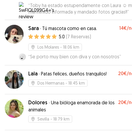
“
Toby ha estado estupendamente con Laura ☺️ m
mantenido informada y mandado fotos gracias!!
”
Sara
14€
/n
·
Tú mascota como en casa.
5.0
(
7
Reservas
)
Los Molares
- 18.06 km
“
Se porto muy bien con diva y con nosotros
”
Lala
20€
/n
·
Patas felices, dueños tranquilos!
Dos Hermanas
- 18.45 km
Dolores
20€
/n
·
Una bióloga enamorada de los
animales
Sevilla
- 18.79 km