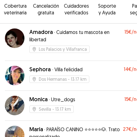
Cobertura
Cancelación
Cuidadores
Soporte
P
veterinaria
gratuita
verificados
y Ayuda
se
Amadora
15€
/n
·
Cuidamos tu mascota en
libertad
Los Palacios y Villafranca
Sephora
14€
/n
·
Villa felicidad
Dos Hermanas
- 13.17 km
Monica
15€
/n
·
Utre_dogs
Sevilla
- 13.17 km
María
27€
/n
·
PARAÍSO CANINO ⭐️⭐️⭐️⭐️⭐️🐶. Trato
personalizado