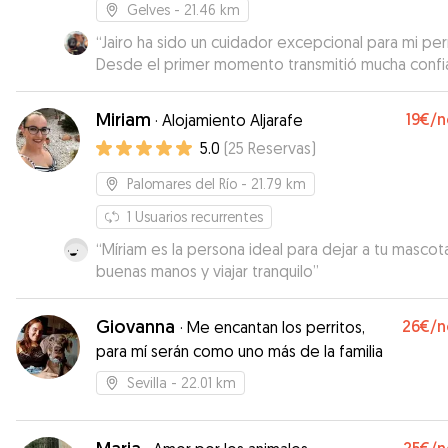
Gelves
- 21.46 km
“
Jairo ha sido un cuidador excepcional para mi per
Desde el primer momento transmitió mucha confi
y su trato ha sido cariñoso y responsable. Me ma
informada con fotos y mensajes, y se notaba que
Miriam
19€
/n
·
Alojamiento Aljarafe
perra estaba feliz con él. Ha sido un alivio enorme
5.0
(
25
Reservas
)
dejarla en tan buenas manos. Repetiremos sin duda!
100% recomendable.
”
Palomares del Río
- 21.79 km
1
Usuarios recurrentes
“
Míriam es la persona ideal para dejar a tu mascot
buenas manos y viajar tranquilo
”
Giovanna
26€
/n
·
Me encantan los perritos,
para mí serán como uno más de la familia
Sevilla
- 22.01 km