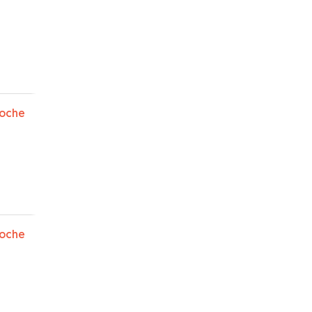
oche
oche