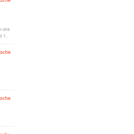
oche
o una
e te
s
ás
oche
oche