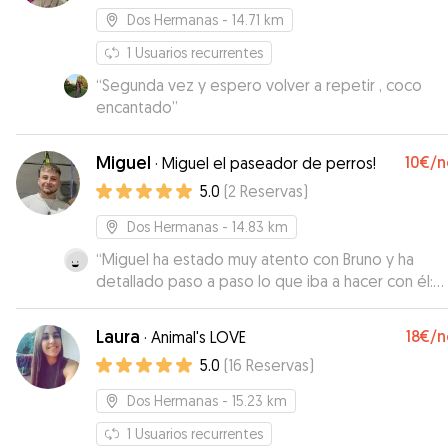
Dos Hermanas
- 14.71 km
1
Usuarios recurrentes
“
Segunda vez y espero volver a repetir , coco
encantado
”
Miguel
10€
/n
·
Miguel el paseador de perros!
5.0
(
2
Reservas
)
Dos Hermanas
- 14.83 km
“
Miguel ha estado muy atento con Bruno y ha
detallado paso a paso lo que iba a hacer con él:
paseos, comida etc. Muy amigable y respetuoso.
”
Laura
18€
/n
·
Animal's LOVE
5.0
(
16
Reservas
)
Dos Hermanas
- 15.23 km
1
Usuarios recurrentes