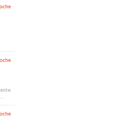
oche
oche
iente
 Sin
oche