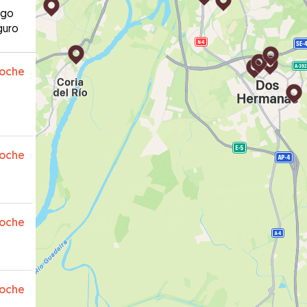
ago
guro
oche
oche
oche
oche