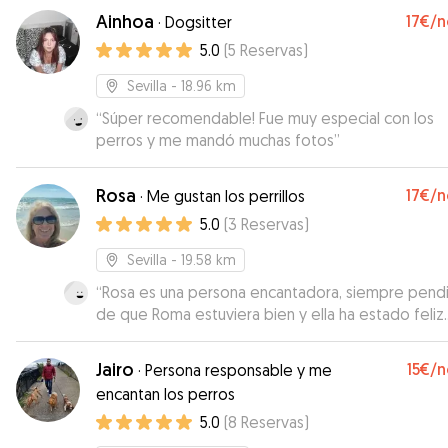
Ainhoa
17€
/n
·
Dogsitter
5.0
(
5
Reservas
)
Sevilla
- 18.96 km
“
Súper recomendable! Fue muy especial con los
perros y me mandó muchas fotos
”
Rosa
17€
/n
·
Me gustan los perrillos
5.0
(
3
Reservas
)
Sevilla
- 19.58 km
“
Rosa es una persona encantadora, siempre pend
de que Roma estuviera bien y ella ha estado feliz.
Mandaba todos los días vídeos y fotos para que
estuviéramos tranquilos. Súper aconsejable. Un 10.
Jairo
15€
/n
·
Persona responsable y me
duda repetiremos con ella.
”
encantan los perros
5.0
(
8
Reservas
)