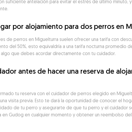
suficiente antelación para evitar el estrés de último minuto, y
nte.
ar por alojamiento para dos perros en M
res de perros en Miguelturra suelen ofrecer una tarifa con descu
nto del 50%, esto equivaldría a una tarifa nocturna promedio de
es algo que debes acordar directamente con tu cuidador.
ador antes de hacer una reserva de aloja
irmado tu reserva con el cuidador de perros elegido en Miguel
na visita previa. Esto te dará la oportunidad de conocer el hoga
idado de tu perro y asegurarte de que tu perro y el cuidador s
a en Gudog en cualquier momento y obtener un reembolso del 1