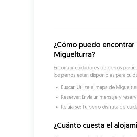
¿Cómo puedo encontrar un
Miguelturra?
Encontrar cuidadores de perros partic
los perros están disponibles para cuida
Buscar: Utiliza el mapa de Migueltu
Reservar: Envía un mensaje y reserva
Relajarse: Tu perro disfruta de cui
¿Cuánto cuesta el alojam