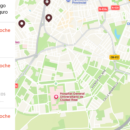
ago
guro
oche
oche
tos
s
oche