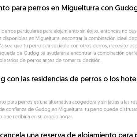
ento para perros en Miguelturra con Gudog
perros particulares para alojamiento sin éxito, entonces no bu
s disponibles en Miguelturra, encontrar la combinación ideal d
Ya sea que tu perro sea sociable con otros perros, necesite esp
 búsqueda de Gudog te ayudarán a encontrar la combinación per
opietarios de perros antes de tomar tu decisión.
on las residencias de perros o los hotel
 para perros es una alternativa acogedora y sin jaulas a las res
 de confianza de Gudog en Miguelturra, tu perro puede disfruta
ño que recibiría en su propio hogar.
 cancela una reserva de alojamiento para 