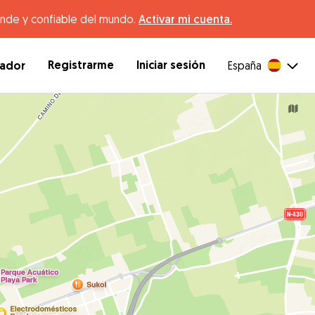
ande y confiable del mundo.
Activar mi cuenta.
Registrarme
Iniciar sesión
dador
España