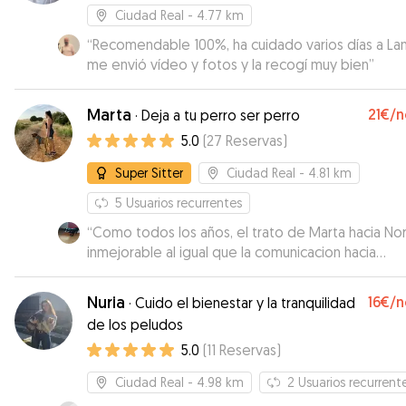
Ciudad Real
- 4.77 km
“
Recomendable 100%, ha cuidado varios días a Lan
me envió vídeo y fotos y la recogí muy bien
”
Marta
21€
/n
·
Deja a tu perro ser perro
5.0
(
27
Reservas
)
Super Sitter
Ciudad Real
- 4.81 km
5
Usuarios recurrentes
“
Como todos los años, el trato de Marta hacia No
inmejorable al igual que la comunicacion hacia
nosotros, un diez, no puede estar en mejores ma
Nuria
16€
/n
·
Cuido el bienestar y la tranquilidad
de los peludos
5.0
(
11
Reservas
)
Ciudad Real
- 4.98 km
2
Usuarios recurrent