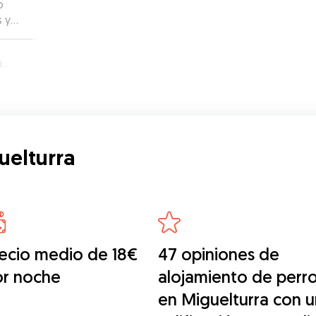
s y
na
a
bin
o, no
ue es
bes
uelturra
ecio medio de 18€
47 opiniones de
or noche
alojamiento de perr
en Miguelturra con 