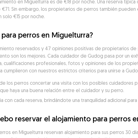
amiento en Miguelturra es de €18 por noche. Una reserva típica 
de €71. Sin embargo, los propietarios de perros también pueden 
n solo €15 por noche.
 para perros en Miguelturra?
iento reservados y 47 opiniones positivas de propietarios de p
nto son los mejores. Cada cuidador de Gudog pasa por un exh
a, cualificaciones profesionales, fotos y opiniones de los propiet
a cumplieron con nuestros estrictos criterios para unirse a Gud
 los perros concertar una visita con los posibles cuidadores p
que haya una buena relación entre el cuidador y su perro.
 con cada reserva, brindándote una tranquilidad adicional para 
ebo reservar el alojamiento para perros e
erros en Miguelturra reservan alojamiento para sus perros 30 día