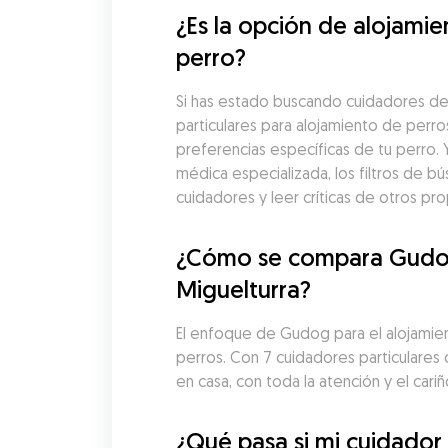
¿Es la opción de alojami
perro?
Si has estado buscando cuidadores de 
particulares para alojamiento de perro
preferencias específicas de tu perro. 
médica especializada, los filtros de
cuidadores y leer críticas de otros pr
¿Cómo se compara Gudog c
Miguelturra?
El enfoque de Gudog para el alojamiento
perros. Con 7 cuidadores particulares
en casa, con toda la atención y el cari
¿Qué pasa si mi cuidador