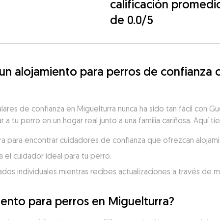
calificación promedi
de 0.0/5
 alojamiento para perros de confianza c
ulares de confianza en Miguelturra nunca ha sido tan fácil con 
r a tu perro en un hogar real junto a una familia cariñosa. Aquí t
rra para encontrar cuidadores de confianza que ofrezcan alojami
 el cuidador ideal para tu perro.
dados individuales mientras recibes actualizaciones a través de 
iento para perros en Miguelturra?