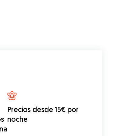
Precios desde 15€ por
os
noche
una