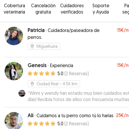
Cobertura
Cancelación
Cuidadores
Soporte
P
veterinaria
gratuita
verificados
y Ayuda
se
Patricia
15€
/n
·
Cuidadora/paseadora de
perros.
Miguelturra
Genesis
15€
/n
·
Experiencia
5.0
(
2
Reservas
)
Ciudad Real
- 4.56 km
“
Winni y wendy han estado muy bien cuidados es
días! Recibía fotos de ellos con frecuencia mucha
gracias por cuidarlos, repetiremos!
”
Ali
25€
/n
·
Cuidamos a tu perro como tú lo harías
5.0
(
2
Reservas
)