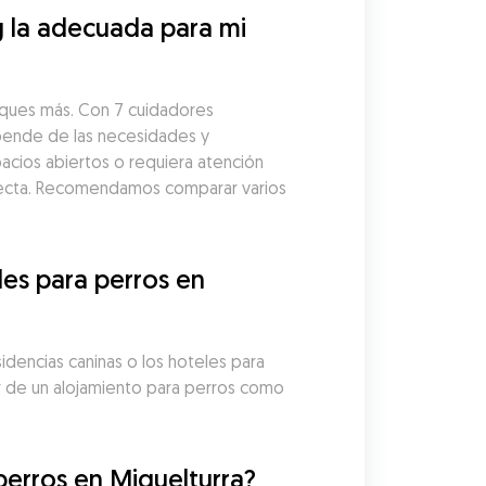
 la adecuada para mi 
sques más. Con 7 cuidadores 
epende de las necesidades y 
acios abiertos o requiera atención 
fecta. Recomendamos comparar varios 
es para perros en 
idencias caninas o los hoteles para 
r de un alojamiento para perros como 
perros en Miguelturra?