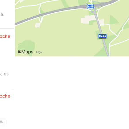
a,
oche
ra es
nos.
”
oche
es