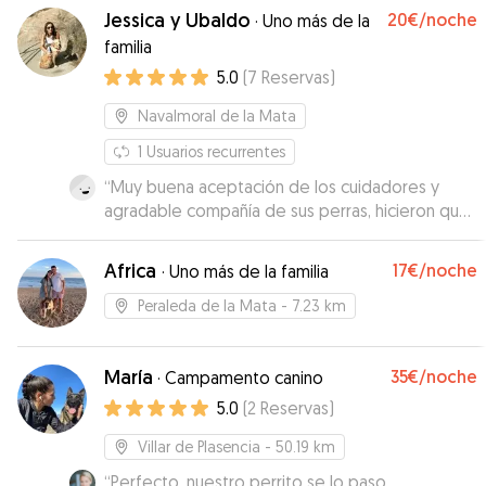
Jessica y Ubaldo
20€
/noche
·
Uno más de la
familia
5.0
(
7
Reservas
)
Navalmoral de la Mata
1
Usuarios recurrentes
“
Muy buena aceptación de los cuidadores y
agradable compañía de sus perras, hicieron que
Hermes se sintiera como en su casa
”
Africa
17€
/noche
·
Uno más de la familia
Peraleda de la Mata
- 7.23 km
María
35€
/noche
·
Campamento canino
5.0
(
2
Reservas
)
Villar de Plasencia
- 50.19 km
“
Perfecto, nuestro perrito se lo paso