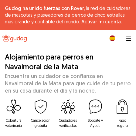
Gudog ha unido fuerzas con Rover,
la red de cuidadores
de mascotas y paseadores de perros de cinco estrellas
más grande y confiable del mundo.
Activar mi cuenta.
|
Alojamiento para perros en
Navalmoral de la Mata
Encuentra un cuidador de confianza en
Navalmoral de la Mata para que cuide de tu perro
en su casa durante el día y la noche.
Cobertura
Cancelación
Cuidadores
Soporte y
Pago
veterinaria
gratuita
verificados
Ayuda
seguro