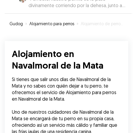
divinamente corriendo por la dehesa, junto a
otros amigos y caballos. Maria una bellisima
persona que ama los animales y ellos a ella
Gudog
»
Alojamiento para perros
»
Alojamiento de perros en Navalmoral de la Mata
seguro que tambien.
”
Alojamiento en
Navalmoral de la Mata
Si tienes que salir unos días de Navalmoral de la 
Mata y no sabes con quién dejar a tu perro, te 
ofrecemos el servicio de Alojamiento para perros 
en Navalmoral de la Mata.
Uno de nuestros cuidadores de Navalmoral de la 
Mata se encargará de tu perro en su propia casa, 
ofreciendo así un servicio más cálido y familiar que 
las frías jaulas de una residencia canina.