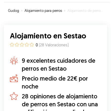
de mi perrita tiene una perrita riquísima y
estuvieron jugando así que SUPER!!!!
”
Gudog
»
Alojamiento para perros
»
Alojamiento de perros en Sestao
Alojamiento en Sestao
0
(
28
Valoraciones
)
9 excelentes cuidadores de
perros en Sestao
Precio medio de 22€ por
noche
28 opiniones de alojamiento
de perros en Sestao con una