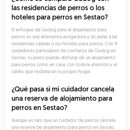
las residencias de perros o los 
hoteles para perros en Sestao?
El enfoque de Gudog para el alojamiento para 
perros es una alternativa acogedora y sin jaulas a las 
residencias caninas o los hoteles para perros. Con 9 
cuidadores particulares de confianza de Gudog en 
Sestao, tu perro puede disfrutar de un alojamiento 
para perros como en casa, con toda la atención y el 
cariño que recibiría en su propio hogar.
¿Qué pasa si mi cuidador cancela 
una reserva de alojamiento para 
perros en Sestao?
Aunque es raro que un cuidador de perros cancele 
una reserva de alojamiento para perros en Sestao, 