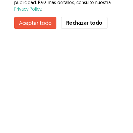
publicidad. Para más detalles, consulte nuestra
Privacy Policy
.
Rechazar todo
Aceptar todo
Servicios
Cómo funciona
Sobre Gudog
Opiniones
Cobertura Veterinaria
Consejos para dueños de perros
Consejos para cuidadores
Hazte cuidador