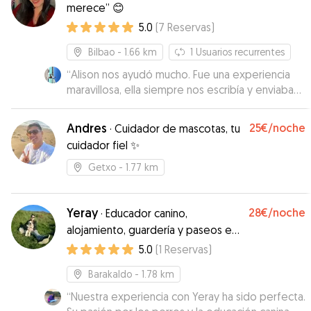
merece” 😊
5.0
(
7
Reservas
)
Bilbao
- 1.66 km
1
Usuarios recurrentes
“
Alison nos ayudó mucho. Fue una experiencia
maravillosa, ella siempre nos escribía y enviaba
fotos. Nuestro perro quedó muy contento.
”
Andres
25€
/noche
·
Cuidador de mascotas, tu
cuidador fiel ✨
Getxo
- 1.77 km
Yeray
28€
/noche
·
Educador canino,
alojamiento, guardería y paseos en
Vizcaya
5.0
(
1
Reservas
)
Barakaldo
- 1.78 km
“
Nuestra experiencia con Yeray ha sido perfecta.