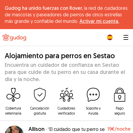
Gudog ha unido fuerzas con Rover,
la red de cuidadores
de mascotas y paseadores de perros de cinco estrellas
más grande y confiable del mundo.
Activar mi cuenta.
|
Alojamiento para perros en Sestao
Encuentra un cuidador de confianza en Sestao
para que cuide de tu perro en su casa durante el
día y la noche.
Cobertura
Cancelación
Cuidadores
Soporte y
Pago
veterinaria
gratuita
verificados
Ayuda
seguro
Allison
19€
/noche
·
“El cuidado que tu perro se