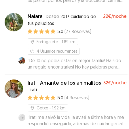
Su pasión por los perros y la educación canina
respetuosa se nota en la profesionalidad y la
tranquilidad que transmite. Terra ha estado
Naiara
22€
/noche
·
Desde 2017 cuidando de
encantada 🥰
”
tus peluditos
5.0
(
27
Reservas
)
Portugalete
- 1.89 km
4
Usuarios recurrentes
“
De 10 no podía estar en mejor familia! Ha sido
un regalo encontrarles! No hay palabras para
describir como han cuidado a nuestro txikitin!
”
Irati- Amante de los animalitos
32€
/noche
·
Irati
5.0
(
4
Reservas
)
Getxo
- 1.92 km
“
Irati me salvó la vida, la avisé a última hora y me
respondió enseguida, además de cuidar genial