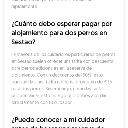
rápidamente.
¿Cuánto debo esperar pagar por 
alojamiento para dos perros en 
Sestao?
La mayoría de los cuidadores particulares de perros 
en Sestao suelen ofrecer una tarifa con descuento 
para perros adicionales en la reserva de 
alojamiento. Con un descuento del 50%, esto 
equivaldría a una tarifa nocturna promedio de €33 
para dos perros. Sin embargo, como las tarifas 
pueden variar, esto es algo que debes acordar 
directamente con tu cuidador.
¿Puedo conocer a mi cuidador 