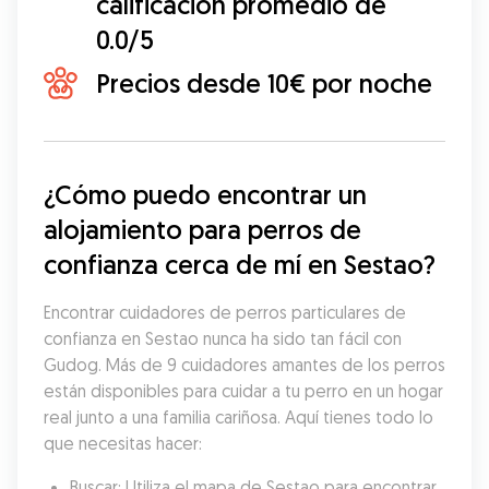
calificación promedio de
0.0/5
Precios desde 10€ por noche
¿Cómo puedo encontrar un 
alojamiento para perros de 
confianza cerca de mí en Sestao?
Encontrar cuidadores de perros particulares de 
confianza en Sestao nunca ha sido tan fácil con 
Gudog. Más de 9 cuidadores amantes de los perros 
están disponibles para cuidar a tu perro en un hogar 
real junto a una familia cariñosa. Aquí tienes todo lo 
que necesitas hacer:
Buscar: Utiliza el mapa de Sestao para encontrar 