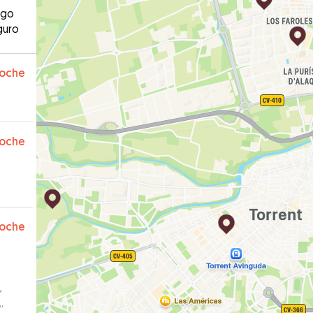
ago
guro
oche
oche
oche
Y
”