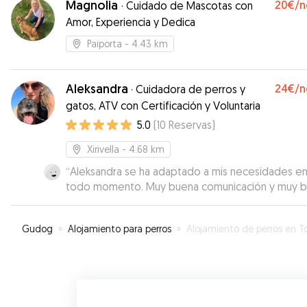
Magnolia
20€
/n
·
Cuidado de Mascotas con
Amor, Experiencia y Dedica
Paiporta
- 4.43 km
Aleksandra
24€
/n
·
Cuidadora de perros y
gatos, ATV con Certificación y Voluntaria
5.0
(
10
Reservas
)
Xirivella
- 4.68 km
“
Aleksandra se ha adaptado a mis necesidades e
todo momento. Muy buena comunicación y muy 
trato❤️
”
Gudog
»
Alojamiento para perros
»
Alojamiento de perros en Torre