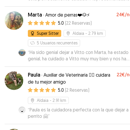
Marta
24€
/n
·
Amor de perras❤️🐶⚡
5.0
(
22
Reservas
)
Super Sitter
Aldaia
- 2.79 km
5
Usuarios recurrentes
“
Ha sido genial dejar a Vitto con Marta, ha estado
genial, ha cuidado a Vitto muy muy bien y nos ha
estado enviando fotos y hemos estado en conta
con ella en todo momento, muy recomendable!
Paula
22€
/n
·
Auxiliar de Veterinaria 👩‍⚕️ cuidara
Repetiremos seguro
”
de tu mejor amigo
5.0
(
2
Reservas
)
Aldaia
- 2.91 km
“
Paula es la cuidadora perfecta con la que dejar a 
perrito 🤗
”