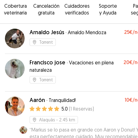
Cobertura
Cancelación
Cuidadores
Soporte
P
veterinaria
gratuita
verificados
y Ayuda
se
Arnaldo Jesús
25€
/n
·
Arnaldo Mendoza
Torrent
Francisco jose
20€
/n
·
Vacaciones en plena
naturaleza
Torrent
Aarón
10€
/n
·
Tranquilidad!
5.0
(
1
Reservas
)
Alaquàs
- 2.45 km
“
Markus se lo pasa en grande con Aaron y Donut! 
esta perfectamente cuidado. Muy recomendable