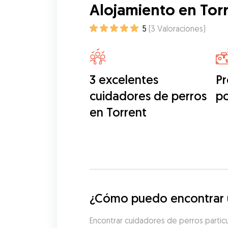
Alojamiento en Tor
5
(
3
Valoraciones
)
3 excelentes
Pr
cuidadores de perros
p
en Torrent
¿Cómo puedo encontrar u
Encontrar cuidadores de perros partic