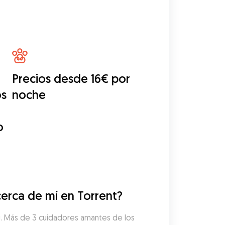
Precios desde 16€ por
os
noche
o
erca de mí en Torrent?
g. Más de 3 cuidadores amantes de los 