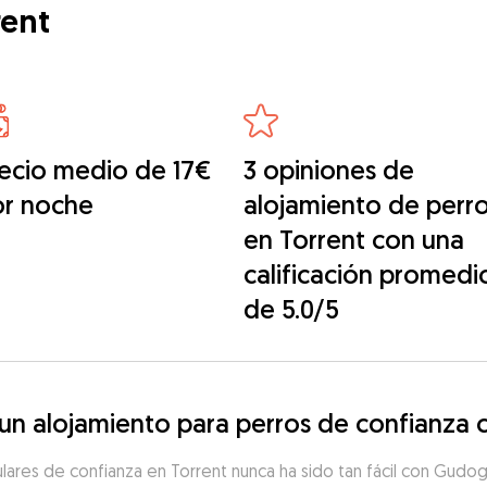
rent
ecio medio de 17€
3 opiniones de
or noche
alojamiento de perr
en Torrent con una
calificación promedi
de 5.0/5
n alojamiento para perros de confianza c
ulares de confianza en Torrent nunca ha sido tan fácil con Gudo