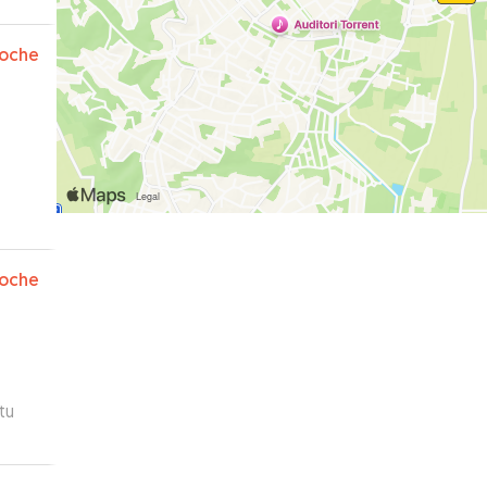
oche
cto
oche
tu