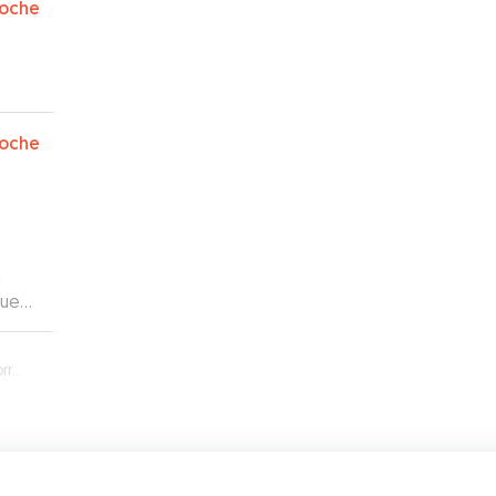
oche
oche
n
buen
nt