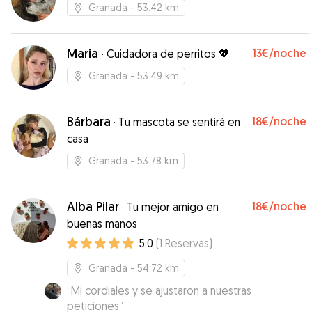
Granada
- 53.42 km
Maria
13€
/noche
·
Cuidadora de perritos 💖
Granada
- 53.49 km
Bárbara
18€
/noche
·
Tu mascota se sentirá en
casa
Granada
- 53.78 km
Alba Pilar
18€
/noche
·
Tu mejor amigo en
buenas manos
5.0
(
1
Reservas
)
Granada
- 54.72 km
“
Mi cordiales y se ajustaron a nuestras
peticiones
”