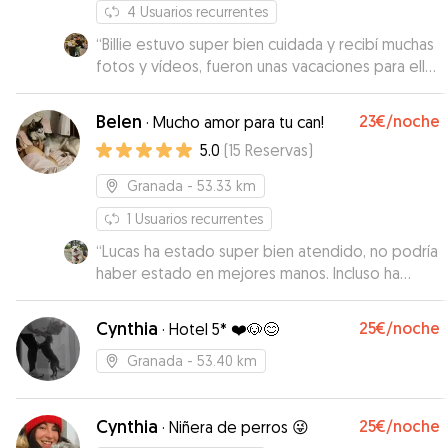
4
Usuarios recurrentes
“
Billie estuvo super bien cuidada y recibí muchas
fotos y vídeos, fueron unas vacaciones para ella
😊 Estuvo corriendo y pasándoselo súper bien
en el jardín.
”
Belen
23€
/noche
·
Mucho amor para tu can!
5.0
(
15
Reservas
)
Granada
- 53.33 km
1
Usuarios recurrentes
“
Lucas ha estado super bien atendido, no podría
haber estado en mejores manos. Incluso ha
mejorado su condición física y está más activo.
”
Cynthia
25€
/noche
·
Hotel 5* ❤️🐶😊
Granada
- 53.40 km
Cynthia
25€
/noche
·
Niñera de perros 😜