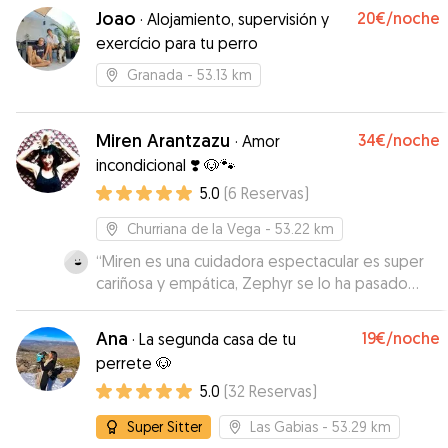
Joao
20€
/noche
·
Alojamiento, supervisión y
exercício para tu perro
Granada
- 53.13 km
Miren Arantzazu
34€
/noche
·
Amor
incondicional ❣️ 🐶🐾
5.0
(
6
Reservas
)
Churriana de la Vega
- 53.22 km
“
Miren es una cuidadora espectacular es super
cariñosa y empática, Zephyr se lo ha pasado
muy bien con ella estaba muy feliz cuando lo
recogí. Aparte les toma unas fotos muy bonitas,
Ana
19€
/noche
·
La segunda casa de tu
de verdad una excelente experiencia.
”
perrete 🐶
5.0
(
32
Reservas
)
Super Sitter
Las Gabias
- 53.29 km