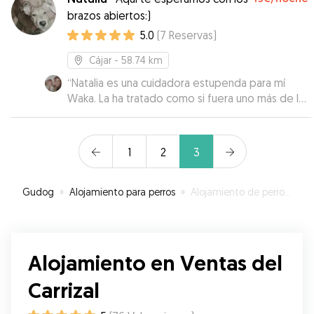
brazos abiertos:)
5.0
(
7
Reservas
)
Cájar
- 58.74 km
“
Natalia es una cuidadora estupenda para mí
Waka. La ha tratado como si fuera uno más de la
familia. Muchas gracias Natalia
”
1
2
3
Gudog
»
Alojamiento para perros
»
Alojamiento de perros en Ventas del Carrizal
Alojamiento en Ventas del
Carrizal