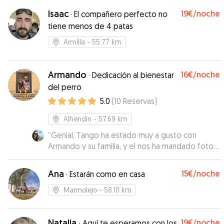
Isaac
19€
/noche
·
El compañero perfecto no
tiene menos de 4 patas
Armilla
- 55.77 km
Armando
16€
/noche
·
Dedicación al bienestar
del perro
5.0
(
10
Reservas
)
Alhendín
- 57.69 km
“
Genial, Tango ha estado muy a gusto con
Armando y su familia, y el nos ha mandado fotos
y vídeos para que lo viéramos. Si volvemos por
la zona repetimos seguro. Gracias!
”
Ana
15€
/noche
·
Estarán como en casa
Marmolejo
- 58.10 km
Natalia
19€
/noche
·
Aquí te esperamos con los