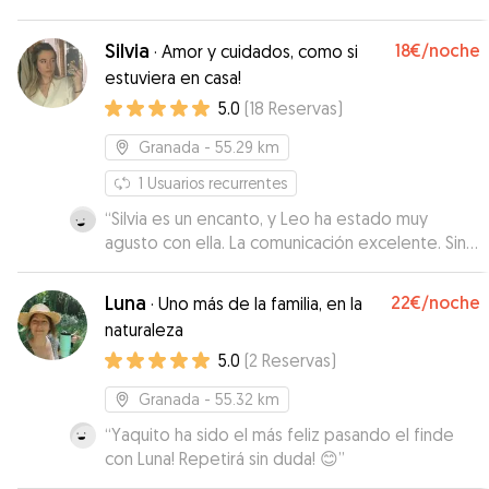
Silvia
18€
/noche
·
Amor y cuidados, como si
estuviera en casa!
5.0
(
18
Reservas
)
Granada
- 55.29 km
1
Usuarios recurrentes
“
Silvia es un encanto, y Leo ha estado muy
agusto con ella. La comunicación excelente. Sin
duda, repetiremos! :)
”
Luna
22€
/noche
·
Uno más de la familia, en la
naturaleza
5.0
(
2
Reservas
)
Granada
- 55.32 km
“
Yaquito ha sido el más feliz pasando el finde
con Luna! Repetirá sin duda! 😊
”