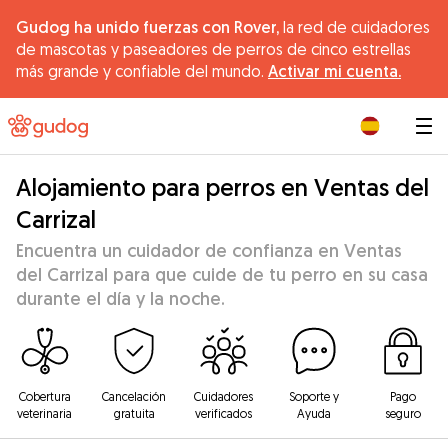
Gudog ha unido fuerzas con Rover,
la red de cuidadores
de mascotas y paseadores de perros de cinco estrellas
más grande y confiable del mundo.
Activar mi cuenta.
|
Alojamiento para perros en Ventas del
Carrizal
Encuentra un cuidador de confianza en Ventas
del Carrizal para que cuide de tu perro en su casa
durante el día y la noche.
Cobertura
Cancelación
Cuidadores
Soporte y
Pago
veterinaria
gratuita
verificados
Ayuda
seguro