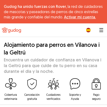
Gudog ha unido fuerzas con Rover,
la red de cuidadores
de mascotas y paseadores de perros de cinco estrellas
más grande y confiable del mundo.
Activar mi cuenta.
|
Alojamiento para perros en Vilanova i
la Geltrú
Encuentra un cuidador de confianza en Vilanova i
la Geltrú para que cuide de tu perro en su casa
durante el día y la noche.
Cobertura
Cancelación
Cuidadores
Soporte y
Pago
veterinaria
gratuita
verificados
Ayuda
seguro