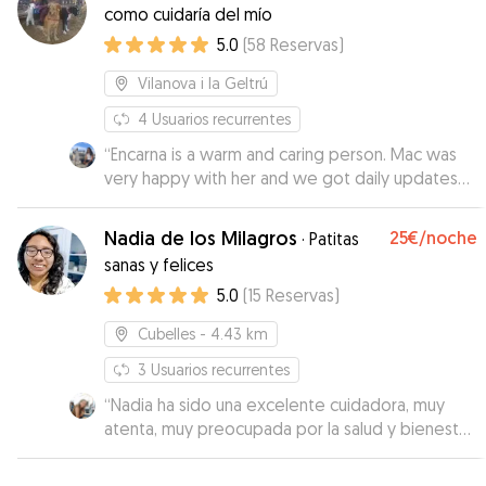
como cuidaría del mío
5.0
(
58
Reservas
)
Vilanova i la Geltrú
4
Usuarios recurrentes
“
Encarna is a warm and caring person. Mac was
very happy with her and we got daily updates
with photos. So glad we discovered her for our
Mac. Thank you Encarna!
”
Nadia de los Milagros
25€
/noche
·
Patitas
sanas y felices
5.0
(
15
Reservas
)
Cubelles
- 4.43 km
3
Usuarios recurrentes
“
Nadia ha sido una excelente cuidadora, muy
atenta, muy preocupada por la salud y bienestar
de Inti. La recomendamos!
”