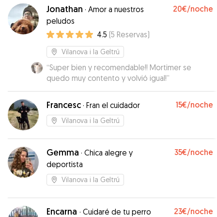
Jonathan
20€
/noche
·
Amor a nuestros
peludos
4.5
(
5
Reservas
)
Vilanova i la Geltrú
“
Super bien y recomendable!! Mortimer se
quedo muy contento y volvió igual!
”
Francesc
15€
/noche
·
Fran el cuidador
Vilanova i la Geltrú
Gemma
35€
/noche
·
Chica alegre y
deportista
Vilanova i la Geltrú
Encarna
23€
/noche
·
Cuidaré de tu perro