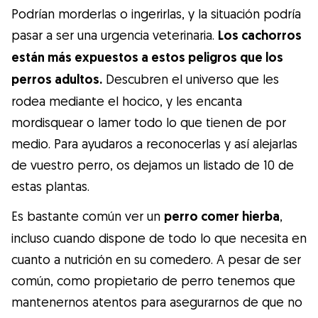
Gudog es la forma más fácil de encontrar y
Podrían morderlas o ingerirlas, y la situación podría
reservar con el cuidador de perros
pasar a ser una urgencia veterinaria.
Los cachorros
perfecto. ¡Miles de cuidadores están
están más expuestos a estos peligros que los
disponibles para cuidar de tu perro como si
perros adultos.
Descubren el universo que les
fuera un miembro más de su familia! Todas
rodea mediante el hocico, y les encanta
las reservas incluyen Cobertura Veterinaria
mordisquear o lamer todo lo que tienen de por
y cancelación gratuíta
medio. Para ayudaros a reconocerlas y así alejarlas
Descubre Gudog
de vuestro perro, os dejamos un listado de 10 de
estas plantas.
Es bastante común ver un
perro comer hierba
,
incluso cuando dispone de todo lo que necesita en
cuanto a nutrición en su comedero. A pesar de ser
común, como propietario de perro tenemos que
mantenernos atentos para asegurarnos de que no