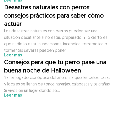
Leer más
Desastres naturales con perros:
consejos prácticos para saber cómo
actuar
Los desastres naturales con perros pueden ser una
situación desafiante si no estás preparado. Y lo cierto es
que nadie lo está. Inundaciones, incendios, terremotos o
tormentas severas pueden poner…
Leer más
Consejos para que tu perro pase una
buena noche de Halloween
Ya ha llegado esa época del año en la que las calles, casas
y locales se llenan de tonos naranjas, calabazas y telarañas.
Si vives en un lugar donde se…
Leer más