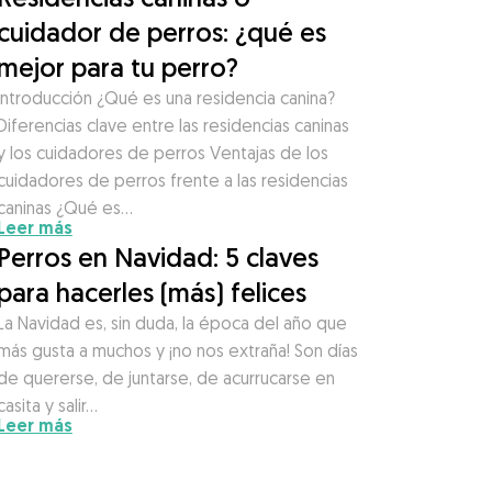
cuidador de perros: ¿qué es
mejor para tu perro?
Introducción ¿Qué es una residencia canina?
Diferencias clave entre las residencias caninas
y los cuidadores de perros Ventajas de los
cuidadores de perros frente a las residencias
caninas ¿Qué es…
Leer más
Perros en Navidad: 5 claves
para hacerles (más) felices
La Navidad es, sin duda, la época del año que
más gusta a muchos y ¡no nos extraña! Son días
de quererse, de juntarse, de acurrucarse en
casita y salir…
Leer más