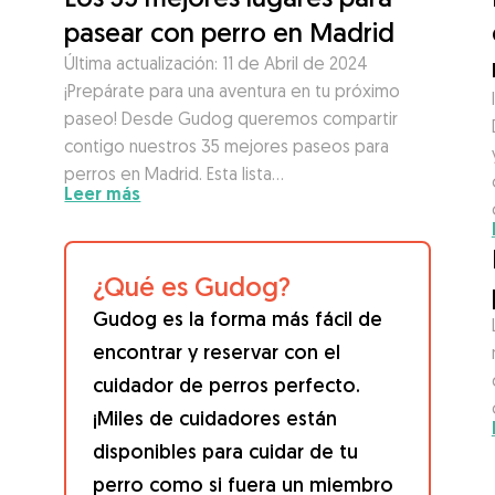
pasear con perro en Madrid
Última actualización: 11 de Abril de 2024
¡Prepárate para una aventura en tu próximo
paseo! Desde Gudog queremos compartir
contigo nuestros 35 mejores paseos para
perros en Madrid. Esta lista…
Leer más
¿Qué es Gudog?
Gudog es la forma más fácil de
o
encontrar y reservar con el
cuidador de perros perfecto.
¡Miles de cuidadores están
disponibles para cuidar de tu
perro como si fuera un miembro