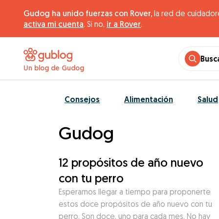
Gudog ha unido fuerzas con Rover,
la red de cuidador
activa mi cuenta
. Si no,
ir a Rover
.
Busc
Un blog de Gudog
Consejos
Alimentación
Salud
Gudog
12 propósitos de año nuevo
con tu perro
Esperamos llegar a tiempo para proponerte
estos doce propósitos de año nuevo con tu
perro. Son doce, uno para cada mes. No hay