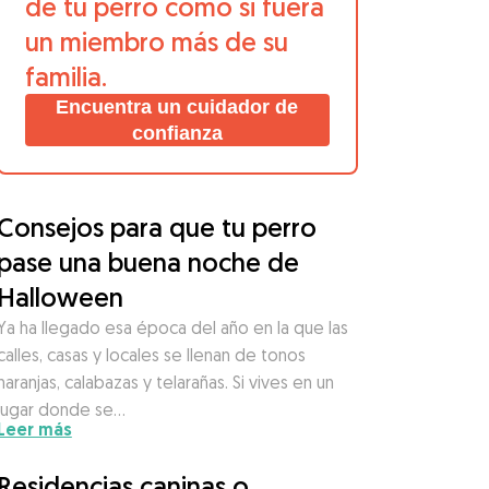
de tu perro como si fuera
un miembro más de su
familia.
Encuentra un cuidador de
confianza
Consejos para que tu perro
pase una buena noche de
Halloween
Ya ha llegado esa época del año en la que las
calles, casas y locales se llenan de tonos
naranjas, calabazas y telarañas. Si vives en un
lugar donde se…
Leer más
Residencias caninas o