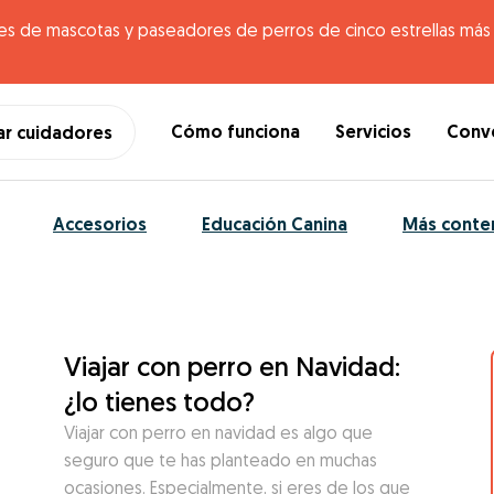
es de mascotas y paseadores de perros de cinco estrellas más g
Cómo funciona
Servicios
Conve
ar cuidadores
Accesorios
Educación Canina
Más conte
Viajar con perro en Navidad:
¿lo tienes todo?
Viajar con perro en navidad es algo que
seguro que te has planteado en muchas
ocasiones. Especialmente, si eres de los que