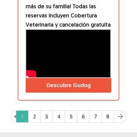
más de su familia! Todas las
reservas incluyen Cobertura
Veterinaria y cancelación gratuíta
Descubre Gudog
1
2
3
4
5
6
7
8