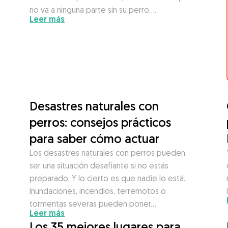
no va a ninguna parte sin su perro….
Leer más
Desastres naturales con
perros: consejos prácticos
para saber cómo actuar
Los desastres naturales con perros pueden
ser una situación desafiante si no estás
preparado. Y lo cierto es que nadie lo está.
Inundaciones, incendios, terremotos o
tormentas severas pueden poner…
Leer más
Los 35 mejores lugares para