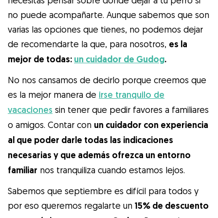
necesitas pensar sobre dónde dejar a tu perro si
Gudog es la forma más fácil de encontrar y
no puede acompañarte. Aunque sabemos que son
reservar con el cuidador de perros
varias las opciones que tienes, no podemos dejar
perfecto. ¡Miles de cuidadores están
de recomendarte la que, para nosotros,
es la
disponibles para cuidar de tu perro como si
mejor de todas:
un cuidador de Gudog
.
fuera un miembro más de su familia! Todas
las reservas incluyen Cobertura Veterinaria
No nos cansamos de decirlo porque creemos que
y cancelación gratuíta
es la mejor manera de
irse tranquilo de
vacaciones
sin tener que pedir favores a familiares
Descubre Gudog
o amigos. Contar con
un cuidador con experiencia
al que poder darle todas las indicaciones
necesarias y que además ofrezca un entorno
familiar
nos tranquiliza cuando estamos lejos.
Sabemos que septiembre es difícil para todos y
por eso queremos regalarte un
15% de descuento