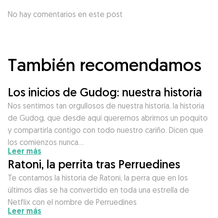
No hay comentarios en este post
También recomendamos
Los inicios de Gudog: nuestra historia
Nos sentimos tan orgullosos de nuestra historia, la historia
de Gudog, que desde aquí queremos abrirnos un poquito
y compartirla contigo con todo nuestro cariño. Dicen que
los comienzos nunca…
Leer más
Ratoni, la perrita tras Perruedines
Te contamos la historia de Ratoni, la perra que en los
últimos días se ha convertido en toda una estrella de
Netflix con el nombre de Perruedines
Leer más