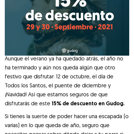
Salud
Accesorios
Educación Canina
Aunque el verano ya ha quedado atrás, el año no
Más contenido
ha terminado y aún nos queda algún que otro
festivo que disfrutar: 12 de octubre, el día de
Razas
Todos los Santos, el puente de diciembre y
¡Navidad! Así que estamos seguros de que
Buscar cuidadores
disfrutarás de este
15% de descuento en Gudog.
Si tienes la suerte de poder hacer una escapada (o
varias) en lo que queda de año, seguro que
¿Qué es Gudog?