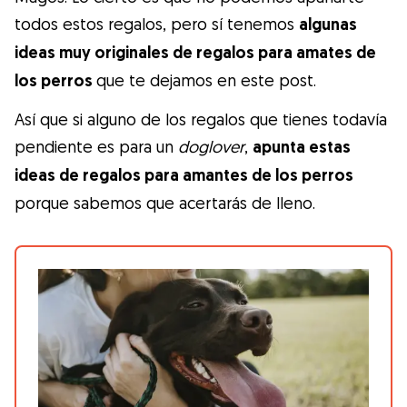
Gudog es la forma más fácil de encontrar y
todos estos regalos, pero sí tenemos
algunas
reservar con el cuidador de perros
ideas muy originales de regalos para amates de
perfecto. ¡Miles de cuidadores están
los perros
que te dejamos en este post.
disponibles para cuidar de tu perro como si
fuera un miembro más de su familia! Todas
Así que si alguno de los regalos que tienes todavía
las reservas incluyen Cobertura Veterinaria
pendiente es para un
doglover
,
apunta estas
y cancelación gratuíta
ideas de regalos para amantes de los perros
porque sabemos que acertarás de lleno.
Descubre Gudog