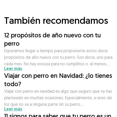
También recomendamos
12 propósitos de año nuevo con tu
perro
Esperamos llegar a tiempo para proponerte estos doce
propósitos de año nuevo con tu perro. Son doce, uno para
cada mes. No hay excusa para no cumplirlos o, al menos,…
Leer más
Viajar con perro en Navidad: ¿lo tienes
todo?
Viajar con perro en navidad es algo que seguro que te has
planteado en muchas ocasiones. Especialmente, si eres de
los que no va a ninguna parte sin su perro….
Leer más
11 signos para saber que tu perro es un