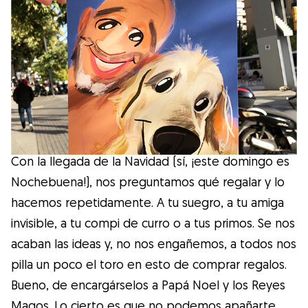
Salud
Accesorios
Educación Canina
Más contenido
Con la llegada de la Navidad (sí, ¡este domingo es
Nochebuena!), nos preguntamos qué regalar y lo
Razas
hacemos repetidamente. A tu suegro, a tu amiga
invisible, a tu compi de curro o a tus primos. Se nos
Buscar cuidadores
acaban las ideas y, no nos engañemos, a todos nos
pilla un poco el toro en esto de comprar regalos.
Bueno, de encargárselos a Papá Noel y los Reyes
¿Qué es Gudog?
Magos. Lo cierto es que no podemos apañarte