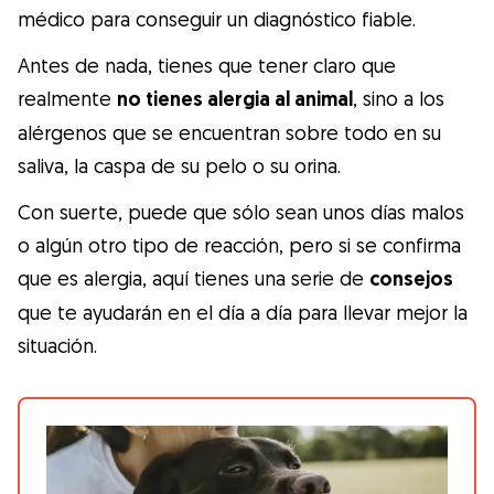
Gudog es la forma más fácil de encontrar y
médico para conseguir un diagnóstico fiable.
reservar con el cuidador de perros
Antes de nada, tienes que tener claro que
perfecto. ¡Miles de cuidadores están
realmente
no tienes alergia al animal
, sino a los
disponibles para cuidar de tu perro como si
alérgenos que se encuentran sobre todo en su
fuera un miembro más de su familia! Todas
saliva, la caspa de su pelo o su orina.
las reservas incluyen Cobertura Veterinaria
y cancelación gratuíta
Con suerte, puede que sólo sean unos días malos
o algún otro tipo de reacción, pero si se confirma
Descubre Gudog
que es alergia, aquí tienes una serie de
consejos
que te ayudarán en el día a día para llevar mejor la
situación.