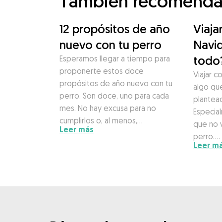
También recomend
12 propósitos de año
Viaja
nuevo con tu perro
Navid
todo
Esperamos llegar a tiempo para
proponerte estos doce
Viajar c
propósitos de año nuevo con tu
algo qu
perro. Son doce, uno para cada
plantea
mes. No hay excusa para no
Especial
cumplirlos o, al menos,…
que no v
Leer más
perro….
Leer m