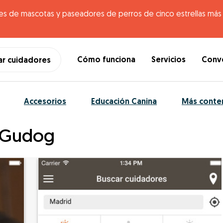
es de mascotas y paseadores de perros de cinco estrellas más g
Cómo funciona
Servicios
Conve
ar cuidadores
Accesorios
Educación Canina
Más conte
e Gudog