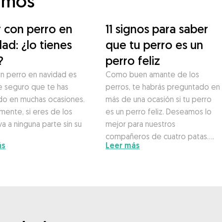
amos
r con perro en
11 signos para saber
ad: ¿lo tienes
que tu perro es un
?
perro feliz
on perro en navidad es
Como buen amante de los
e seguro que te has
perros, te habrás preguntado en
do en muchas ocasiones.
más de una ocasión si tu perro
mente, si eres de los
es un perro feliz. Deseamos lo
a a ninguna parte sin su
mejor para nuestros
compañeros de cuatro patas….
ás
Leer más