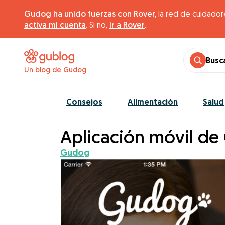
Gudog ha unido fuerzas con Rover,
la red de cuidador
activa mi cuenta
. Si no,
ir a Rover
.
Busc
Un blog de Gudog
Consejos
Alimentación
Salud
Aplicación móvil d
Gudog