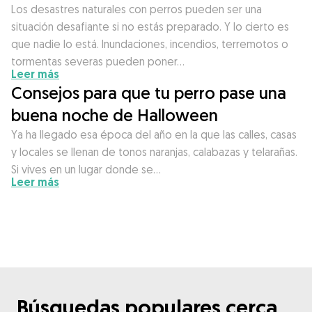
Los desastres naturales con perros pueden ser una
situación desafiante si no estás preparado. Y lo cierto es
que nadie lo está. Inundaciones, incendios, terremotos o
tormentas severas pueden poner…
Leer más
Consejos para que tu perro pase una
buena noche de Halloween
Ya ha llegado esa época del año en la que las calles, casas
y locales se llenan de tonos naranjas, calabazas y telarañas.
Si vives en un lugar donde se…
Leer más
Búsquedas populares cerca