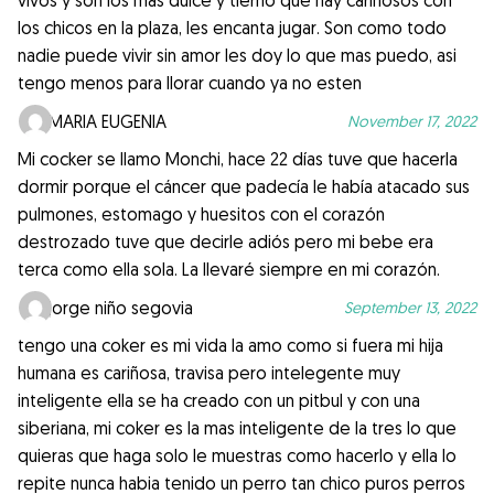
vivos y son los mas dulce y tierno que hay cariñosos con
los chicos en la plaza, les encanta jugar. Son como todo
nadie puede vivir sin amor les doy lo que mas puedo, asi
tengo menos para llorar cuando ya no esten
MARIA EUGENIA
November 17, 2022
Mi cocker se llamo Monchi, hace 22 días tuve que hacerla
dormir porque el cáncer que padecía le había atacado sus
pulmones, estomago y huesitos con el corazón
destrozado tuve que decirle adiós pero mi bebe era
terca como ella sola. La llevaré siempre en mi corazón.
jorge niño segovia
September 13, 2022
tengo una coker es mi vida la amo como si fuera mi hija
humana es cariñosa, travisa pero intelegente muy
inteligente ella se ha creado con un pitbul y con una
siberiana, mi coker es la mas inteligente de la tres lo que
quieras que haga solo le muestras como hacerlo y ella lo
repite nunca habia tenido un perro tan chico puros perros