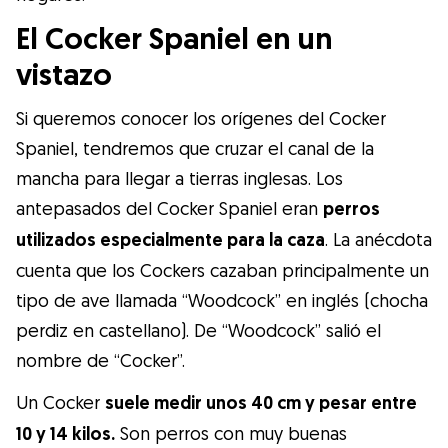
Gudog es la forma más fácil de encontrar y
El Cocker Spaniel en un
reservar con el cuidador de perros
perfecto. ¡Miles de cuidadores están
vistazo
disponibles para cuidar de tu perro como si
Si queremos conocer los orígenes del Cocker
fuera un miembro más de su familia! Todas
Spaniel, tendremos que cruzar el canal de la
las reservas incluyen Cobertura Veterinaria
mancha para llegar a tierras inglesas. Los
y cancelación gratuíta
antepasados del Cocker Spaniel eran
perros
Descubre Gudog
utilizados especialmente para la caza
. La anécdota
cuenta que los Cockers cazaban principalmente un
tipo de ave llamada “Woodcock” en inglés (chocha
perdiz en castellano). De “Woodcock” salió el
nombre de “Cocker”.
Un Cocker
suele medir unos 40 cm y pesar entre
10 y 14 kilos.
Son perros con muy buenas