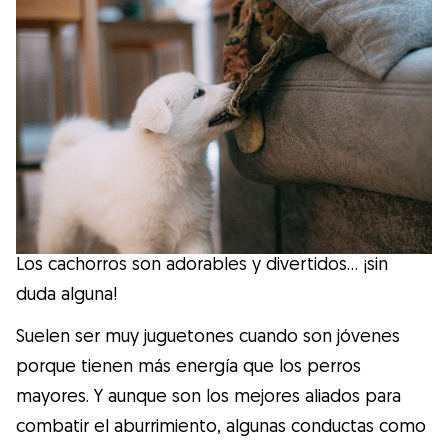
Salud
Accesorios
Educación Canina
Más contenido
Los cachorros son adorables y divertidos… ¡sin
Razas
duda alguna!
Buscar cuidadores
Suelen ser muy juguetones cuando son jóvenes
porque tienen más energía que los perros
mayores. Y aunque son los mejores aliados para
¿Qué es Gudog?
combatir el aburrimiento, algunas conductas como