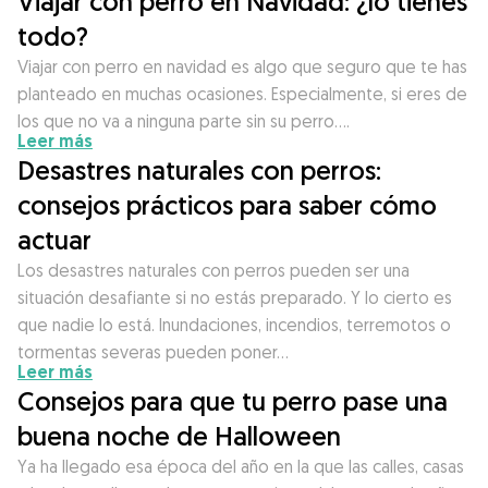
Viajar con perro en Navidad: ¿lo tienes
todo?
Viajar con perro en navidad es algo que seguro que te has
planteado en muchas ocasiones. Especialmente, si eres de
los que no va a ninguna parte sin su perro….
Leer más
Desastres naturales con perros:
consejos prácticos para saber cómo
actuar
Los desastres naturales con perros pueden ser una
situación desafiante si no estás preparado. Y lo cierto es
que nadie lo está. Inundaciones, incendios, terremotos o
tormentas severas pueden poner…
Leer más
Consejos para que tu perro pase una
buena noche de Halloween
Ya ha llegado esa época del año en la que las calles, casas