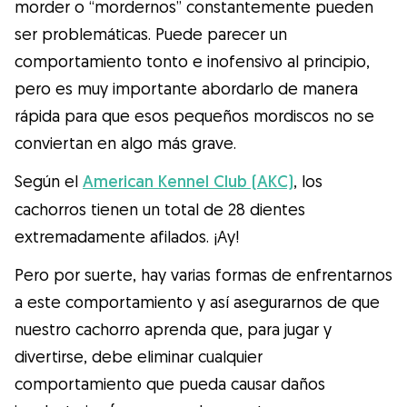
Gudog es la forma más fácil de encontrar y
morder o “mordernos” constantemente pueden
reservar con el cuidador de perros
ser problemáticas. Puede parecer un
perfecto. ¡Miles de cuidadores están
comportamiento tonto e inofensivo al principio,
disponibles para cuidar de tu perro como si
pero es muy importante abordarlo de manera
fuera un miembro más de su familia! Todas
rápida para que esos pequeños mordiscos no se
las reservas incluyen Cobertura Veterinaria
conviertan en algo más grave.
y cancelación gratuíta
Según el
American Kennel Club (AKC)
, los
Descubre Gudog
cachorros tienen un total de 28 dientes
extremadamente afilados. ¡Ay!
Pero por suerte, hay varias formas de enfrentarnos
a este comportamiento y así asegurarnos de que
nuestro cachorro aprenda que, para jugar y
divertirse, debe eliminar cualquier
comportamiento que pueda causar daños