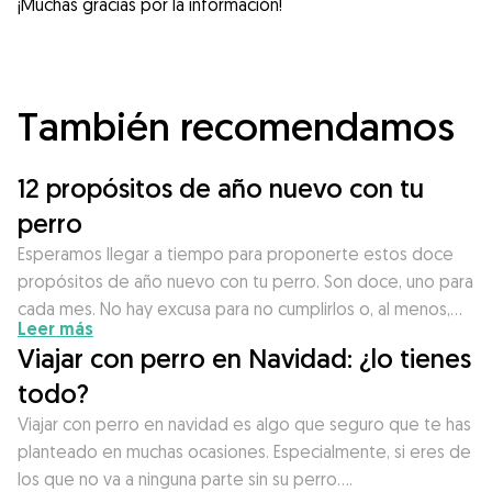
¡Muchas gracias por la información!
También recomendamos
12 propósitos de año nuevo con tu
perro
Esperamos llegar a tiempo para proponerte estos doce
propósitos de año nuevo con tu perro. Son doce, uno para
cada mes. No hay excusa para no cumplirlos o, al menos,…
Leer más
Viajar con perro en Navidad: ¿lo tienes
todo?
Viajar con perro en navidad es algo que seguro que te has
planteado en muchas ocasiones. Especialmente, si eres de
los que no va a ninguna parte sin su perro….