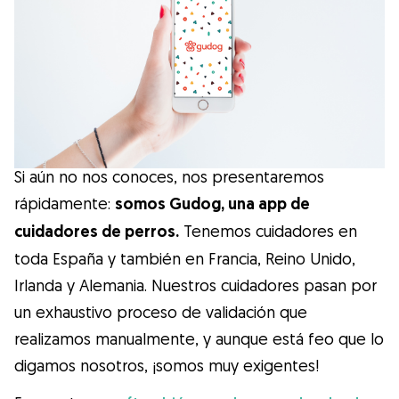
Salud
Accesorios
Educación Canina
Si aún no nos conoces, nos presentaremos
Más contenido
rápidamente:
somos Gudog, una app de
cuidadores de perros.
Tenemos cuidadores en
Razas
toda España y también en Francia, Reino Unido,
Irlanda y Alemania. Nuestros cuidadores pasan por
Buscar cuidadores
un exhaustivo proceso de validación que
realizamos manualmente, y aunque está feo que lo
digamos nosotros, ¡somos muy exigentes!
¿Qué es Gudog?