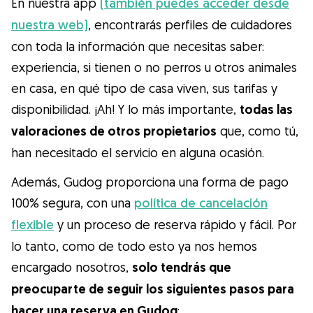
En nuestra app
(también puedes acceder desde
Gudog es la forma más fácil de encontrar y
nuestra web)
, encontrarás perfiles de cuidadores
reservar con el cuidador de perros
perfecto. ¡Miles de cuidadores están
con toda la información que necesitas saber:
disponibles para cuidar de tu perro como si
experiencia, si tienen o no perros u otros animales
fuera un miembro más de su familia! Todas
en casa, en qué tipo de casa viven, sus tarifas y
las reservas incluyen Cobertura Veterinaria
disponibilidad. ¡Ah! Y lo más importante,
todas las
y cancelación gratuíta
valoraciones de otros propietarios
que, como tú,
han necesitado el servicio en alguna ocasión.
Descubre Gudog
Además, Gudog proporciona una forma de pago
100% segura, con una
política de cancelación
flexible
y un proceso de reserva rápido y fácil. Por
lo tanto, como de todo esto ya nos hemos
encargado nosotros,
solo tendrás que
preocuparte de seguir los siguientes pasos para
hacer una reserva en Gudog
: