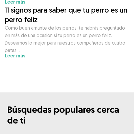
Leer más
11 signos para saber que tu perro es un
perro feliz
Como buen amante de los perros, te habrás preguntado
en más de una ocasión si tu perro es un perro feliz.
Deseamos lo mejor para nuestros compañeros de cuatro
patas….
Leer más
Búsquedas populares cerca
de ti