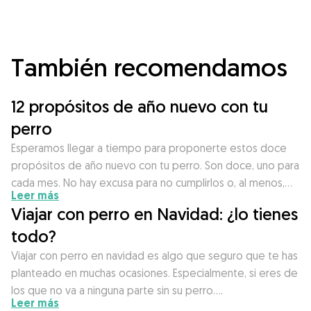
También recomendamos
12 propósitos de año nuevo con tu
perro
Esperamos llegar a tiempo para proponerte estos doce
propósitos de año nuevo con tu perro. Son doce, uno para
cada mes. No hay excusa para no cumplirlos o, al menos,…
Leer más
Viajar con perro en Navidad: ¿lo tienes
todo?
Viajar con perro en navidad es algo que seguro que te has
planteado en muchas ocasiones. Especialmente, si eres de
los que no va a ninguna parte sin su perro….
Leer más