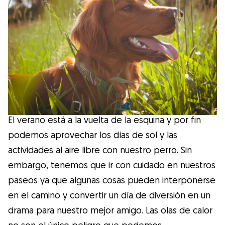
Salud
Accesorios
Educación Canina
Más contenido
El verano está a la vuelta de la esquina y por fin
Razas
podemos aprovechar los días de sol y las
actividades al aire libre con nuestro perro. Sin
embargo, tenemos que ir con cuidado en nuestros
Buscar cuidadores
paseos ya que algunas cosas pueden interponerse
en el camino y convertir un día de diversión en un
drama para nuestro mejor amigo. Las olas de calor
¿Qué es Gudog?