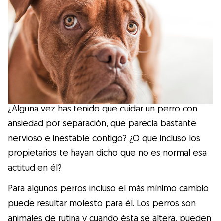
Salud
Accesorios
Educación Canina
Más contenido
¿Alguna vez has tenido que cuidar un perro con
ansiedad por separación, que parecía bastante
Razas
nervioso e inestable contigo? ¿O que incluso los
propietarios te hayan dicho que no es normal esa
Buscar cuidadores
actitud en él?
Para algunos perros incluso el más mínimo cambio
puede resultar molesto para él. Los perros son
¿Qué es Gudog?
animales de rutina y cuando ésta se altera, pueden