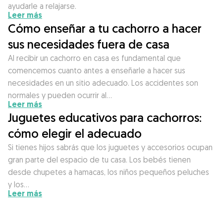
ayudarle a relajarse.
Leer más
Cómo enseñar a tu cachorro a hacer
sus necesidades fuera de casa
Al recibir un cachorro en casa es fundamental que
comencemos cuanto antes a enseñarle a hacer sus
necesidades en un sitio adecuado. Los accidentes son
normales y pueden ocurrir al…
Leer más
Juguetes educativos para cachorros:
cómo elegir el adecuado
Si tienes hijos sabrás que los juguetes y accesorios ocupan
gran parte del espacio de tu casa. Los bebés tienen
desde chupetes a hamacas, los niños pequeños peluches
y los…
Leer más