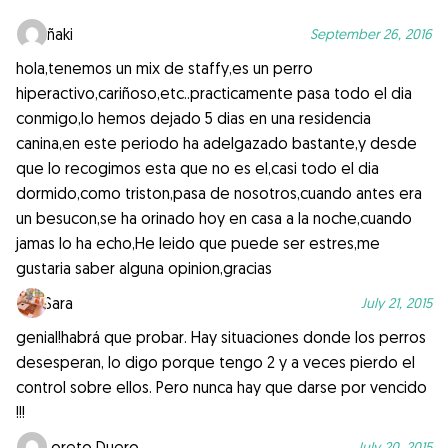
iñaki
September 26, 2016
hola,tenemos un mix de staffy,es un perro
hiperactivo,cariñoso,etc..practicamente pasa todo el dia
conmigo,lo hemos dejado 5 dias en una residencia
canina,en este periodo ha adelgazado bastante,y desde
que lo recogimos esta que no es el,casi todo el dia
dormido,como triston,pasa de nosotros,cuando antes era
un besucon,se ha orinado hoy en casa a la noche,cuando
jamas lo ha echo,He leido que puede ser estres,me
gustaria saber alguna opinion,gracias
Sara
July 21, 2015
genial!habrá que probar. Hay situaciones donde los perros
desesperan, lo digo porque tengo 2 y a veces pierdo el
control sobre ellos. Pero nunca hay que darse por vencido
!!!
Loreto Duero
July 20, 2015