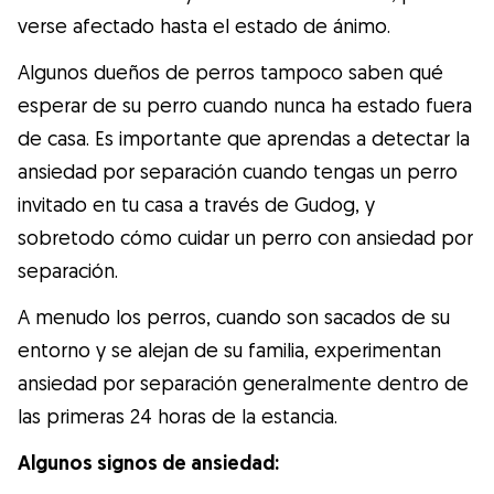
Gudog es la forma más fácil de encontrar y
verse afectado hasta el estado de ánimo.
reservar con el cuidador de perros
Algunos dueños de perros tampoco saben qué
perfecto. ¡Miles de cuidadores están
esperar de su perro cuando nunca ha estado fuera
disponibles para cuidar de tu perro como si
de casa. Es importante que aprendas a detectar la
fuera un miembro más de su familia! Todas
ansiedad por separación cuando tengas un perro
las reservas incluyen Cobertura Veterinaria
invitado en tu casa a través de Gudog, y
y cancelación gratuíta
sobretodo cómo cuidar un perro con ansiedad por
Descubre Gudog
separación.
A menudo los perros, cuando son sacados de su
entorno y se alejan de su familia, experimentan
ansiedad por separación generalmente dentro de
las primeras 24 horas de la estancia.
Algunos signos de ansiedad: