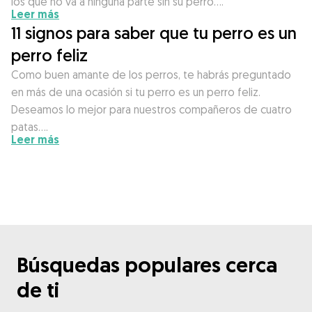
los que no va a ninguna parte sin su perro….
Leer más
11 signos para saber que tu perro es un
perro feliz
Como buen amante de los perros, te habrás preguntado
en más de una ocasión si tu perro es un perro feliz.
Deseamos lo mejor para nuestros compañeros de cuatro
patas….
Leer más
Búsquedas populares cerca
de ti