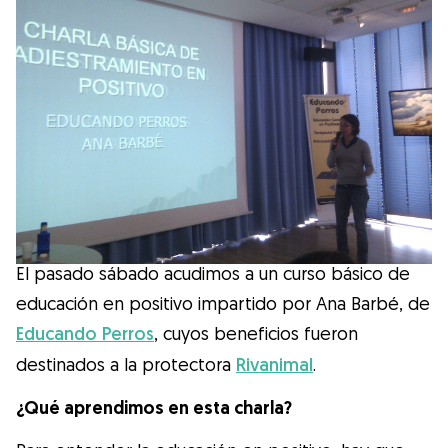
Salud
Accesorios
Educación Canina
Más contenido
Razas
El pasado sábado acudimos a un curso básico de
educación en positivo impartido por Ana Barbé, de
Buscar cuidadores
Educando Perros
, cuyos beneficios fueron
destinados a la protectora
Rivanimal
.
¿Qué aprendimos en esta charla?
¿Qué es Gudog?