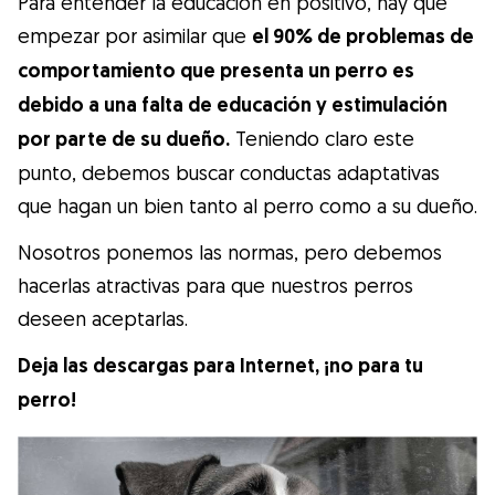
Para entender la educación en positivo, hay que
Gudog es la forma más fácil de encontrar y
empezar por asimilar que
el 90% de problemas de
reservar con el cuidador de perros
comportamiento que presenta un perro es
perfecto. ¡Miles de cuidadores están
debido a una falta de educación y estimulación
disponibles para cuidar de tu perro como si
por parte de su dueño.
Teniendo claro este
fuera un miembro más de su familia! Todas
punto, debemos buscar conductas adaptativas
las reservas incluyen Cobertura Veterinaria
que hagan un bien tanto al perro como a su dueño.
y cancelación gratuíta
Descubre Gudog
Nosotros ponemos las normas, pero debemos
hacerlas atractivas para que nuestros perros
deseen aceptarlas.
Deja las descargas para Internet, ¡no para tu
perro!