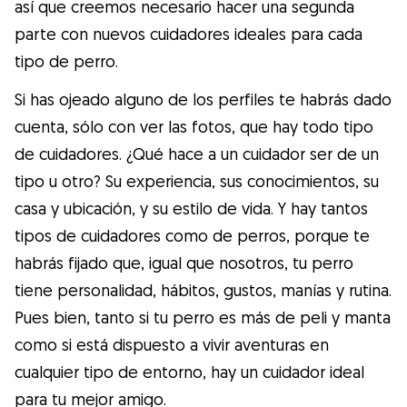
Gudog es la forma más fácil de encontrar y
así que creemos necesario hacer una segunda
reservar con el cuidador de perros
parte con nuevos cuidadores ideales para cada
perfecto. ¡Miles de cuidadores están
tipo de perro.
disponibles para cuidar de tu perro como si
Si has ojeado alguno de los perfiles te habrás dado
fuera un miembro más de su familia! Todas
cuenta, sólo con ver las fotos, que hay todo tipo
las reservas incluyen Cobertura Veterinaria
de cuidadores. ¿Qué hace a un cuidador ser de un
y cancelación gratuíta
tipo u otro? Su experiencia, sus conocimientos, su
Descubre Gudog
casa y ubicación, y su estilo de vida. Y hay tantos
tipos de cuidadores como de perros, porque te
habrás fijado que, igual que nosotros, tu perro
tiene personalidad, hábitos, gustos, manías y rutina.
Pues bien, tanto si tu perro es más de peli y manta
como si está dispuesto a vivir aventuras en
cualquier tipo de entorno, hay un cuidador ideal
para tu mejor amigo.