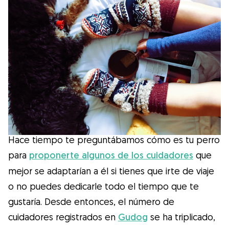
Salud
Accesorios
Educación Canina
Más contenido
Razas
Hace tiempo te preguntábamos cómo es tu perro
para
proponerte algunos de los cuidadores
que
Buscar cuidadores
mejor se adaptarían a él si tienes que irte de viaje
o no puedes dedicarle todo el tiempo que te
gustaría. Desde entonces, el número de
¿Qué es Gudog?
cuidadores registrados en
Gudog
se ha triplicado,