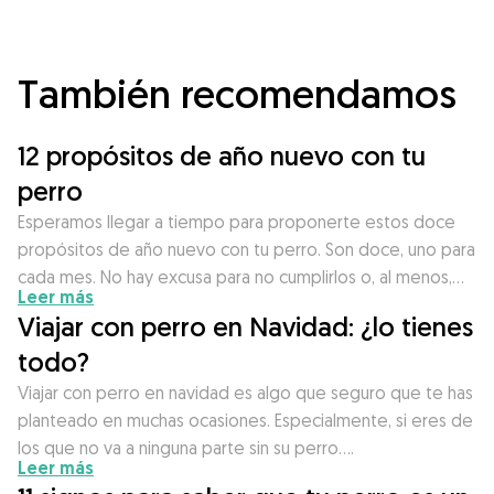
También recomendamos
12 propósitos de año nuevo con tu
perro
Esperamos llegar a tiempo para proponerte estos doce
propósitos de año nuevo con tu perro. Son doce, uno para
cada mes. No hay excusa para no cumplirlos o, al menos,…
Leer más
Viajar con perro en Navidad: ¿lo tienes
todo?
Viajar con perro en navidad es algo que seguro que te has
planteado en muchas ocasiones. Especialmente, si eres de
los que no va a ninguna parte sin su perro….
Leer más