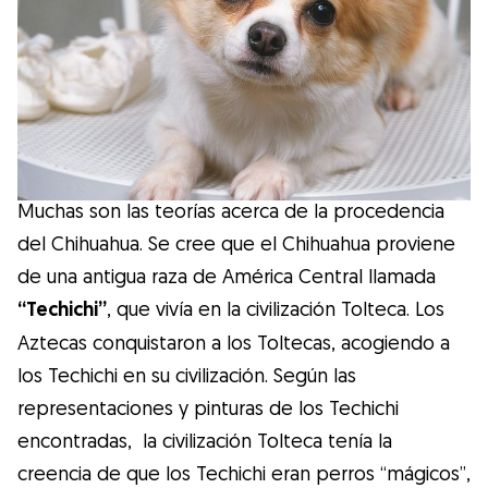
Salud
Accesorios
Educación Canina
Muchas son las teorías acerca de la procedencia
Más contenido
del Chihuahua. Se cree que el Chihuahua proviene
de una antigua raza de América Central llamada
Razas
“Techichi”
, que vivía en la civilización Tolteca. Los
Aztecas conquistaron a los Toltecas, acogiendo a
Buscar cuidadores
los Techichi en su civilización. Según las
representaciones y pinturas de los Techichi
encontradas, la civilización Tolteca tenía la
¿Qué es Gudog?
creencia de que los Techichi eran perros “mágicos”,