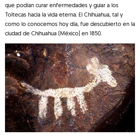
Gudog es la forma más fácil de encontrar y
que podían curar enfermedades y guiar a los
reservar con el cuidador de perros
Toltecas hacia la vida eterna. El Chihuahua, tal y
perfecto. ¡Miles de cuidadores están
como lo conocemos hoy día, fue descubierto en la
disponibles para cuidar de tu perro como si
ciudad de Chihuahua (México) en 1850.
fuera un miembro más de su familia! Todas
las reservas incluyen Cobertura Veterinaria
y cancelación gratuíta
Descubre Gudog