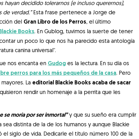
 hayan decidido tolerarnos (e incluso querernos),
os de verdad.”
Esta frase pertenece a Jorge de
ucción del
Gran Libro de los Perros
, el último
Blackie Books
. En Gublog, tuvimos la suerte de tener
contar un poco lo que nos ha parecido esta antología
atura canina universal”.
que nos encanta en
Gudog
es la lectura. En su día os
obre perros para los más pequeños de la casa
. Pero
a mayores. La
editorial Blackie Books acaba de sacar
 quisieron rendir un homenaje a la perrita que les
e se moría por ser inmortal”
y que su sueño era cumplir
 sea distinta de la de los humanos y aunque Blackie
 el siglo de vida. Dedicarle el título número 100 de la