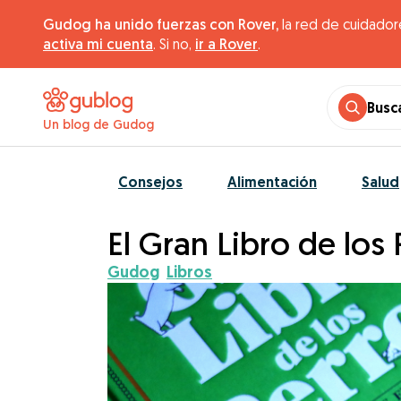
Gudog ha unido fuerzas con Rover,
la red de cuidador
activa mi cuenta
. Si no,
ir a Rover
.
Busc
Un blog de Gudog
Consejos
Alimentación
Salud
El Gran Libro de los 
Gudog
Libros