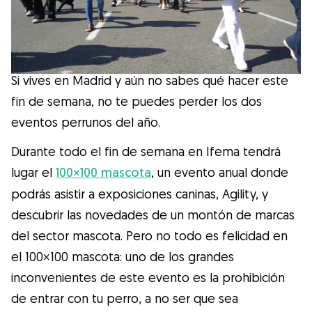
Salud
Accesorios
Si vives en Madrid y aún no sabes qué hacer este
Educación Canina
fin de semana, no te puedes perder los dos
eventos perrunos del año.
Más contenido
Durante todo el fin de semana en Ifema tendrá
lugar el
100×100 mascota
, un evento anual donde
Razas
podrás asistir a exposiciones caninas, Agility, y
descubrir las novedades de un montón de marcas
Buscar cuidadores
del sector mascota. Pero no todo es felicidad en
el 100×100 mascota: uno de los grandes
inconvenientes de este evento es la prohibición
¿Qué es Gudog?
de entrar con tu perro, a no ser que sea