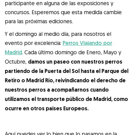
Gudog es la forma más fácil de encontrar y
participante en alguna de las exposiciones y
reservar con el cuidador de perros
concursos. Esperemos que esta medida cambie
perfecto. ¡Miles de cuidadores están
para las próximas ediciones.
disponibles para cuidar de tu perro como si
Y el domingo al medio día, para nosotros el
fuera un miembro más de su familia! Todas
evento por excelencia:
Perros Viajando por
las reservas incluyen Cobertura Veterinaria
Madrid
. Cada último domingo de Enero, Mayo y
y cancelación gratuíta
Octubre,
damos un paseo con nuestros perros
Descubre Gudog
partiendo de la Puerta del Sol hasta el Parque del
Retiro o Madrid Río, reivindicando el derecho de
nuestros perros a acompañarnos cuando
utilizamos el transporte público de Madrid, como
ocurre en otros países Europeos.
Aquí puedes ver lo bien que lo pasamos en la