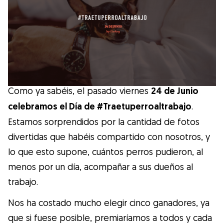
Salud
Accesorios
Educación Canina
Como ya sabéis, el pasado viernes
24 de Junio
Más contenido
celebramos el Día de #Traetuperroaltrabajo
.
Estamos sorprendidos por la cantidad de fotos
Razas
divertidas que habéis compartido con nosotros, y
lo que esto supone, cuántos perros pudieron, al
Buscar cuidadores
menos por un día, acompañar a sus dueños al
trabajo.
Nos ha costado mucho elegir cinco ganadores, ya
¿Qué es Gudog?
que si fuese posible, premiaríamos a todos y cada