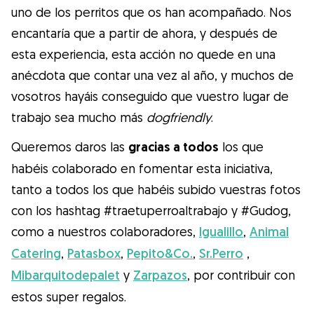
Gudog es la forma más fácil de encontrar y
uno de los perritos que os han acompañado. Nos
reservar con el cuidador de perros
encantaría que a partir de ahora, y después de
perfecto. ¡Miles de cuidadores están
esta experiencia, esta acción no quede en una
disponibles para cuidar de tu perro como si
anécdota que contar una vez al año, y muchos de
fuera un miembro más de su familia! Todas
vosotros hayáis conseguido que vuestro lugar de
las reservas incluyen Cobertura Veterinaria
trabajo sea mucho más
dogfriendly
.
y cancelación gratuíta
Queremos daros las
gracias a todos
los que
Descubre Gudog
habéis colaborado en fomentar esta iniciativa,
tanto a todos los que habéis subido vuestras fotos
con los hashtag #traetuperroaltrabajo y #Gudog,
como a nuestros colaboradores,
Igualillo
,
Animal
Catering
,
Patasbox
,
Pepito&Co.
,
Sr.Perro
,
Mibarquitodepalet
y
Zarpazos
, por contribuir con
estos super regalos.