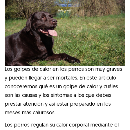
Salud
Accesorios
Educación Canina
Más contenido
Los golpes de calor en los perros son muy graves
Razas
y pueden llegar a ser mortales. En este artículo
conoceremos qué es un golpe de calor y cuáles
son las causas y los síntomas a los que debes
Buscar cuidadores
prestar atención y así estar preparado en los
meses más calurosos.
¿Qué es Gudog?
Los perros regulan su calor corporal mediante el