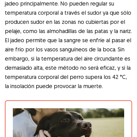
Gudog es la forma más fácil de encontrar y
jadeo principalmente. No pueden regular su
reservar con el cuidador de perros
temperatura corporal a través el sudor ya que sólo
perfecto. ¡Miles de cuidadores están
producen sudor en las zonas no cubiertas por el
disponibles para cuidar de tu perro como si
pelaje, como las almohadillas de las patas y la nariz.
fuera un miembro más de su familia! Todas
El jadeo permite que la sangre se enfríe al pasar el
las reservas incluyen Cobertura Veterinaria
aire frío por los vasos sanguíneos de la boca. Sin
y cancelación gratuíta
embargo, si la temperatura del aire circundante es
demasiado alta, este método no será eficaz, y si la
Descubre Gudog
temperatura corporal del perro supera los 42 °C,
la insolación puede provocar la muerte.