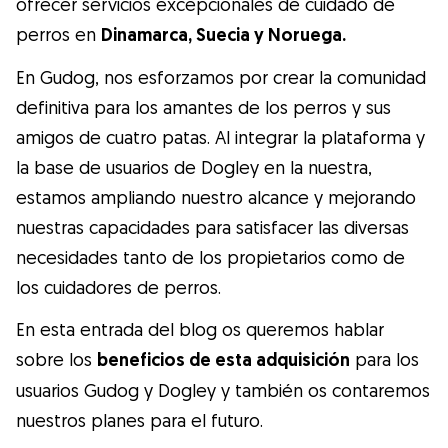
ofrecer servicios excepcionales de cuidado de
Gudog es la forma más fácil de encontrar y
perros en
Dinamarca, Suecia y Noruega.
reservar con el cuidador de perros
perfecto. ¡Miles de cuidadores están
En Gudog, nos esforzamos por crear la comunidad
disponibles para cuidar de tu perro como si
definitiva para los amantes de los perros y sus
fuera un miembro más de su familia! Todas
amigos de cuatro patas. Al integrar la plataforma y
las reservas incluyen Cobertura Veterinaria
la base de usuarios de Dogley en la nuestra,
y cancelación gratuíta
estamos ampliando nuestro alcance y mejorando
Descubre Gudog
nuestras capacidades para satisfacer las diversas
necesidades tanto de los propietarios como de
los cuidadores de perros.
En esta entrada del blog os queremos hablar
sobre los
beneficios de esta adquisición
para los
usuarios Gudog y Dogley y también os contaremos
nuestros planes para el futuro.