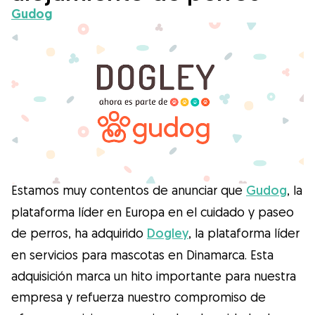
Salud
Gudog
Accesorios
Educación Canina
Más contenido
Razas
Estamos muy contentos de anunciar que
Gudog
, la
plataforma líder en Europa en el cuidado y paseo
de perros, ha adquirido
Dogley
, la plataforma líder
Buscar cuidadores
en servicios para mascotas en Dinamarca. Esta
adquisición marca un hito importante para nuestra
¿Qué es Gudog?
empresa y refuerza nuestro compromiso de