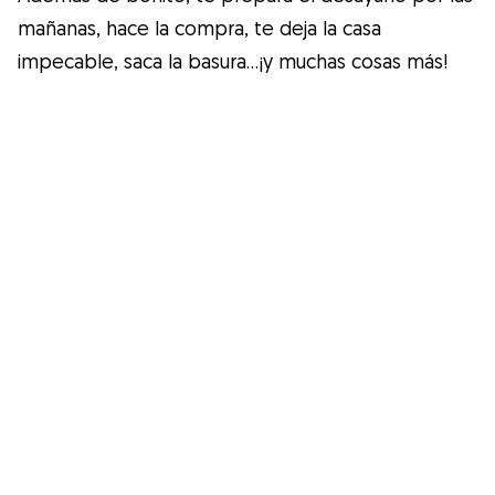
Salud
mañanas, hace la compra, te deja la casa
impecable, saca la basura…¡y muchas cosas más!
Accesorios
Educación Canina
Más contenido
Razas
Buscar cuidadores
¿Qué es Gudog?