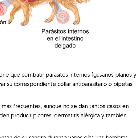
ene que combatir parásitos internos (gusanos planos y
var su correspondiente collar antiparasitario o pipetas
os más frecuentes, aunque no se dan tantos casos en
eden producir picores, dermatitis alérgica y también
mentan de su sangre durante varios días. Las hembras