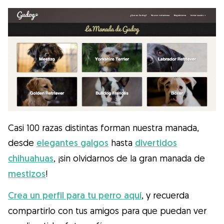
Gudog es la forma más fácil de encontrar y
reservar con el cuidador de perros
perfecto. ¡Miles de cuidadores están
disponibles para cuidar de tu perro como si
fuera un miembro más de su familia! Todas
las reservas incluyen Cobertura Veterinaria
y cancelación gratuíta
Descubre Gudog
Casi 100 razas distintas forman nuestra manada,
desde
elegantes galgos
hasta
divertidos
chihuahuas
, ¡sin olvidarnos de la gran manada de
mestizos
!
Crea un perfil para tu perro aquí
, y recuerda
compartirlo con tus amigos para que puedan ver