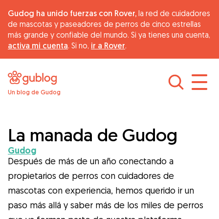
Gudog ha unido fuerzas con Rover,
la red de cuidadores
de mascotas y paseadores de perros de cinco estrellas
más grande y confiable del mundo. Si ya tienes una cuenta,
activa mi cuenta
. Si no,
ir a Rover
.
Un blog de Gudog
Buscar cuidadores
Sobre Gudog
La manada de Gudog
Gudog
Consejos
Después de más de un año conectando a
propietarios de perros con cuidadores de
mascotas con experiencia, hemos querido ir un
Alimentación
paso más allá y saber más de los miles de perros