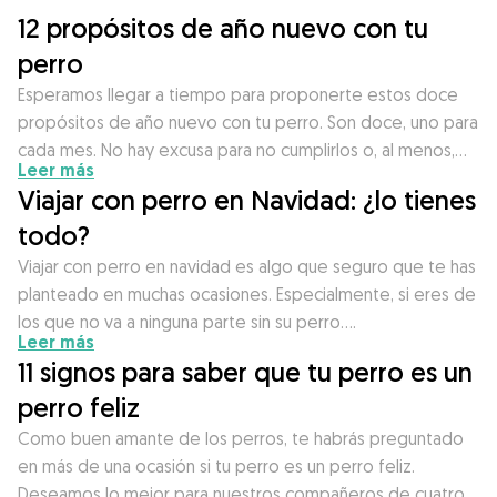
12 propósitos de año nuevo con tu
perro
Esperamos llegar a tiempo para proponerte estos doce
propósitos de año nuevo con tu perro. Son doce, uno para
cada mes. No hay excusa para no cumplirlos o, al menos,…
Leer más
Viajar con perro en Navidad: ¿lo tienes
todo?
Viajar con perro en navidad es algo que seguro que te has
planteado en muchas ocasiones. Especialmente, si eres de
los que no va a ninguna parte sin su perro….
Leer más
11 signos para saber que tu perro es un
perro feliz
Como buen amante de los perros, te habrás preguntado
en más de una ocasión si tu perro es un perro feliz.
Deseamos lo mejor para nuestros compañeros de cuatro