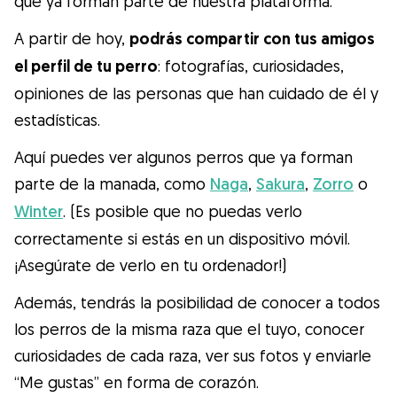
que ya forman parte de nuestra plataforma.
Salud
A partir de hoy,
podrás compartir con tus amigos
Accesorios
el perfil de tu perro
: fotografías, curiosidades,
opiniones de las personas que han cuidado de él y
estadísticas.
Educación Canina
Aquí puedes ver algunos perros que ya forman
Más contenido
parte de la manada, como
Naga
,
Sakura
,
Zorro
o
Winter
. (Es posible que no puedas verlo
Razas
correctamente si estás en un dispositivo móvil.
¡Asegúrate de verlo en tu ordenador!)
Buscar cuidadores
Además, tendrás la posibilidad de conocer a todos
los perros de la misma raza que el tuyo, conocer
curiosidades de cada raza, ver sus fotos y enviarle
¿Qué es Gudog?
“Me gustas” en forma de corazón.