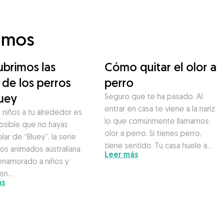
amos
brimos las
Cómo quitar el olor a
 de los perros
perro
luey
Seguro que te ha pasado. Al
entrar en casa te viene a la nariz
s niños a tu alrededor es
lo que comúnmente llamamos:
posible que no hayas
olor a perro. Si tienes perro,
lar de “Bluey”, la serie
tiene sentido. Tu casa huele a…
os animados australiana
Leer más
enamorado a niños y
 en…
ás