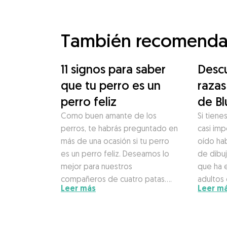
También recomend
11 signos para saber
Descu
que tu perro es un
razas
perro feliz
de B
Como buen amante de los
Si tiene
perros, te habrás preguntado en
casi im
más de una ocasión si tu perro
oído hab
es un perro feliz. Deseamos lo
de dibuj
mejor para nuestros
que ha 
compañeros de cuatro patas….
adultos
Leer más
Leer m